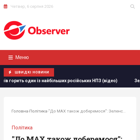
Четвер, 6 серпня 2026
Меню
ШВИДКІ НОВИНИ
більших російських НПЗ (відео)
Зеленський звинуватив па
Головна
›
Політика
›
"До MAX також доберемося": Зеленський підколов...
Політика
"До MAX також доберемося":