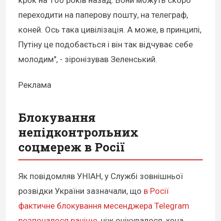
крок на 100 років назад. Вони можуть скоро
переходити на паперову пошту, на телеграф,
коней. Ось така цивілізація. А може, в принципі,
Путіну це подобається і він так відчуває себе
молодим", - зіронізував Зеленський.
Реклама
Блокування
непідконтрольних
соцмереж в Росії
Як повідомляв УНІАН, у Службі зовнішньої
розвідки України зазначали, що
в Росії
фактичне блокування месенджера Telegram
розпочалося раніше
, ніж очікувалося, хоча