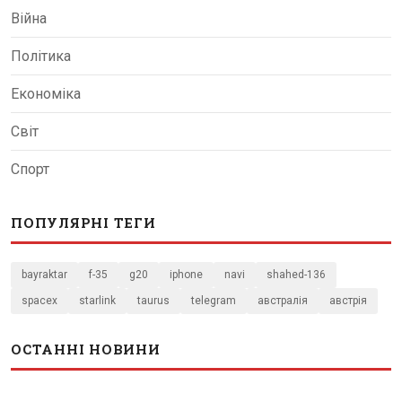
Війна
Політика
Економіка
Світ
Спорт
ПОПУЛЯРНІ ТЕГИ
bayraktar
f-35
g20
iphone
navi
shahed-136
spacex
starlink
taurus
telegram
австралія
австрія
ОСТАННІ НОВИНИ