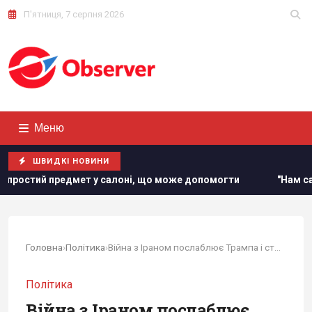
П'ятниця, 7 серпня 2026
Меню
ШВИДКІ НОВИНИ
оні, що може допомогти
"Нам самим потрібні": Трамп відр
Головна
›
Політика
›
Війна з Іраном послаблює Трампа і ставить під...
Політика
Війна з Іраном послаблює