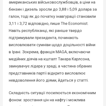
американських військовослужбовців, а ціни на
бензин і дизель зросли до 3,88 і 5,09 долара за
галон, тоді як до початку інавгурації становили
3,11 і 3,72 відповідно, пише The Economist.
Навіть республіканці, які раніше твердо
підтримували президента, починають
висловлювати сумніви щодо доцільності війни
в Ірані. Зокрема, фракція MAGA, включаючи
медійних діячів на кшталт Такера Карлсона,
звинувачує лідера у зраді, а частина обраних
представників партії відкрито висловлює
невдоволення його діями, йдеться у статті.
Складність ситуації посилюється економічним
фоном: зростання цін на нафту і можлива