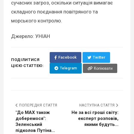
сучасних загроз, оскільки ситуація вимагає
складного поєднання повітряного та
морського контролю.
Джерело: УНІАН
Facebook
Twitter
ПОДІЛИТИСЯ
ЦІЄЮ СТАТТЕЮ:
Telegram
Копіювати
ПОПЕРЕДНЯ СТАТТЯ
НАСТУПНА СТАТТЯ
"До MAX також
Не за всі гроші світу:
доберемося":
експерт розповів,
Зеленський
якими будуть...
підколов Путіна...