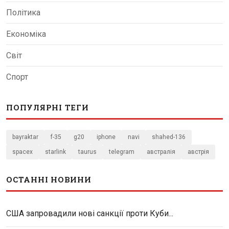
Політика
Економіка
Світ
Спорт
ПОПУЛЯРНІ ТЕГИ
bayraktar
f-35
g20
iphone
navi
shahed-136
spacex
starlink
taurus
telegram
австралія
австрія
ОСТАННІ НОВИНИ
США запровадили нові санкції проти Куби...