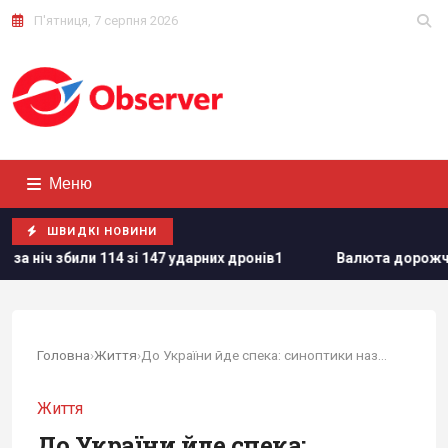
П'ятниця, 7 серпня 2026
Меню
ШВИДКІ НОВИНИ
 147 ударних дронів1
Валюта дорожчає перед вихідними: к
Головна
›
Життя
›
До України йде спека: синоптики назвали...
Життя
До України йде спека: