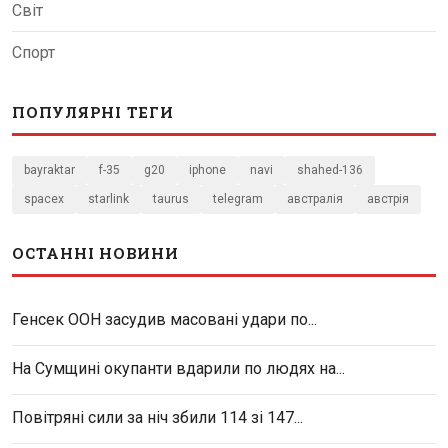
Світ
Спорт
ПОПУЛЯРНІ ТЕГИ
bayraktar
f-35
g20
iphone
navi
shahed-136
spacex
starlink
taurus
telegram
австралія
австрія
ОСТАННІ НОВИНИ
Генсек ООН засудив масовані удари по...
На Сумщині окупанти вдарили по людях на...
Повітряні сили за ніч збили 114 зі 147...