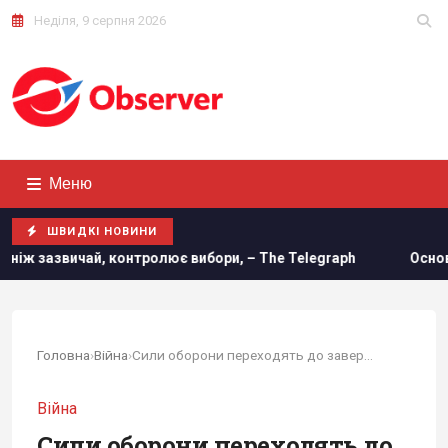
Неділя, 9 серпня 2026
Меню
ШВИДКІ НОВИНИ
 вибори, – The Telegraph
Основний напрямок – Одещина: у
Головна
›
Війна
›
Сили оборони переходять до завершального...
Війна
Сили оборони переходять до