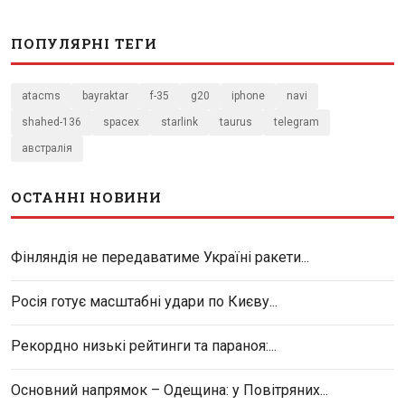
ПОПУЛЯРНІ ТЕГИ
atacms
bayraktar
f-35
g20
iphone
navi
shahed-136
spacex
starlink
taurus
telegram
австралія
ОСТАННІ НОВИНИ
Фінляндія не передаватиме Україні ракети...
Росія готує масштабні удари по Києву...
Рекордно низькі рейтинги та параноя:...
Основний напрямок – Одещина: у Повітряних...