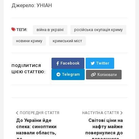
Джерело: УНІАН
ТЕГИ:
війна в україні
російська окупація криму
новини криму
кримський міст
Facebook
Twitter
ПОДІЛИТИСЯ
ЦІЄЮ СТАТТЕЮ:
Telegram
Копіювати
ПОПЕРЕДНЯ СТАТТЯ
НАСТУПНА СТАТТЯ
До України йде
Світові ціни на
спека: синоптики
нафту майже
назвали область,
повернулися до