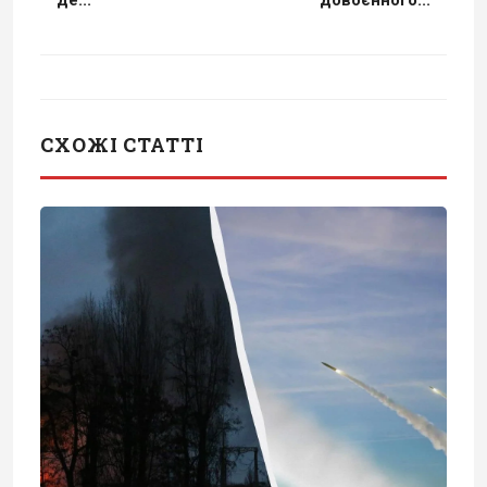
де...
довоєнного...
СХОЖІ СТАТТІ