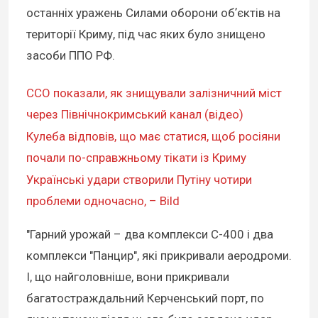
останніх уражень Силами оборони обʼєктів на
території Криму, під час яких було знищено
засоби ППО РФ.
ССО показали, як знищували залізничний міст
через Північнокримський канал (відео)
Кулеба відповів, що має статися, щоб росіяни
почали по-справжньому тікати із Криму
Українські удари створили Путіну чотири
проблеми одночасно, – Bild
"Гарний урожай – два комплекси С-400 і два
комплекси "Панцир", які прикривали аеродроми.
І, що найголовніше, вони прикривали
багатостраждальний Керченський порт, по