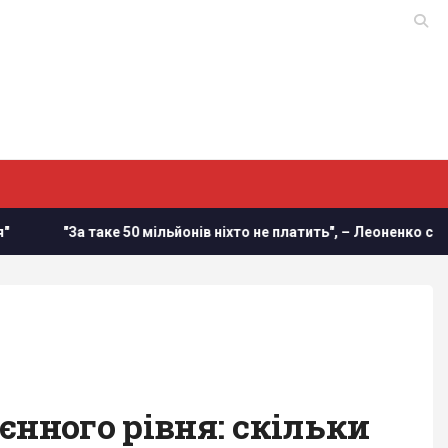
ке 50 мільйонів ніхто не платить", – Леоненко скептично оціни
єнного рівня: скільки