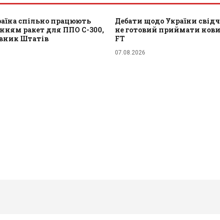
раїна спільно працюють
Дебати щодо України свідч
нням ракет для ППО С-300,
не готовий приймати нових
овник Штатів
FT
07.08.2026