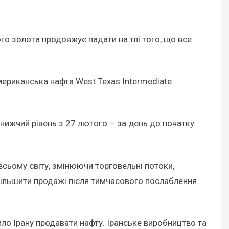
го золота продовжує падати на тлі того, що все
Американська нафта West Texas Intermediate
йнижчий рівень з 27 лютого – за день до початку
всьому світу, змінюючи торговельні потоки,
більшити продажі після тимчасового послаблення
ло Ірану продавати нафту. Іранське виробництво та