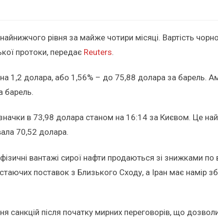
найнижчого рівня за майже чотири місяці. Вартість чорно
ької протоки, передає
Reuters
.
 на 1,2 долара, або 1,56% – до 75,88 долара за барель. 
а барель.
позначки в 73,98 долара станом на 16:14 за Києвом. Це на
вала 70,52 долара.
фізичні вантажі сирої нафти продаються зі знижками по 
таючих поставок з Близького Сходу, а Іран має намір з
я санкцій після початку мирних переговорів, що дозволи