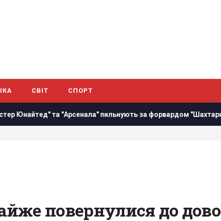
ІКА
СВІТ
СПОРТ
а "Арсенала" пильнують за форвардом "Шахтаря"
"За та
майже повернулися до дово