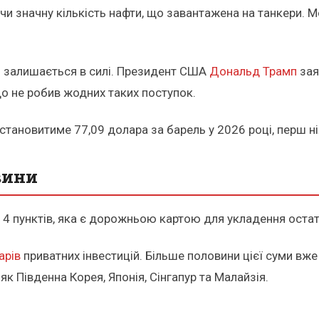
 значну кількість нафти, що завантажена на танкери. Мов
и залишається в силі. Президент США
Дональд Трамп
зая
 що не робив жодних таких поступок.
 становитиме 77,09 долара за барель у 2026 році, перш ні
вини
14 пунктів, яка є дорожньою картою для укладення оста
арів
приватних інвестицій. Більше половини цієї суми вже
як Південна Корея, Японія, Сінгапур та Малайзія.