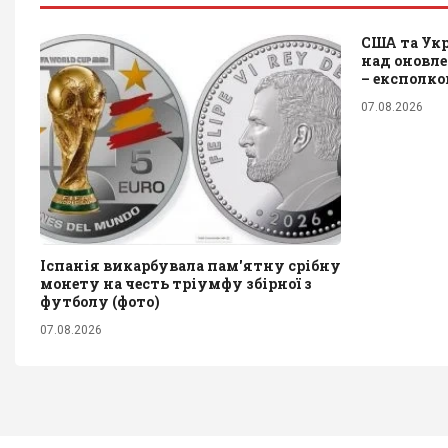
США та Ук
над оновле
– експолк
07.08.2026
Іспанія викарбувала пам'ятну срібну
монету на честь тріумфу збірної з
футболу (фото)
07.08.2026