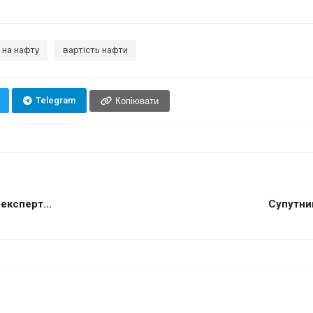
а на нафту
вартість нафти
Telegram
Копіювати
експерт...
Супутни