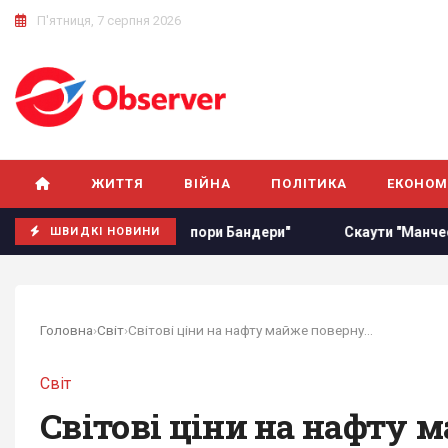
П'ятниця, 7 серпня 2026
ЖИТТЯ
ВІЙНА
ПОЛІТИКА
ЕКОНОМ
дав про "прапори Бандери"
Скаути "Манчестер Юнайтед" т
ШВИДКІ НОВИНИ
Головна
›
Світ
›
Світові ціни на нафту майже повернулися до...
Світ
Світові ціни на нафту 