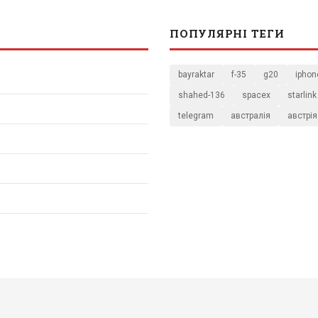
ПОПУЛЯРНІ ТЕГИ
bayraktar
f-35
g20
iphon
shahed-136
spacex
starlink
telegram
австралія
австрія