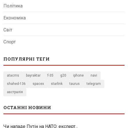
Політика
Економіка
Світ
Спорт
ПОПУЛЯРНІ ТЕГИ
atacms
bayraktar
f-35
g20
iphone
navi
shahed-136
spacex
starlink
taurus
telegram
австралія
ОСТАННІ НОВИНИ
Чи нападе Путін на НАТО: експерт...