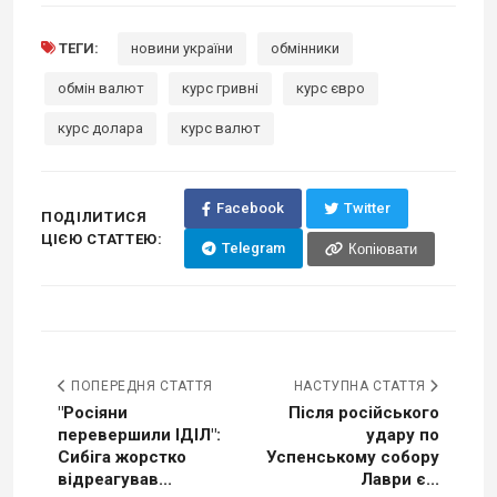
ТЕГИ:
новини україни
обмінники
обмін валют
курс гривні
курс євро
курс долара
курс валют
Facebook
Twitter
ПОДІЛИТИСЯ
ЦІЄЮ СТАТТЕЮ:
Telegram
Копіювати
ПОПЕРЕДНЯ СТАТТЯ
НАСТУПНА СТАТТЯ
"Росіяни
Після російського
перевершили ІДІЛ":
удару по
Сибіга жорстко
Успенському собору
відреагував...
Лаври є...