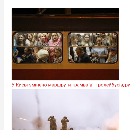
У Києві змінено маршрути трамваїв і тролейбусів, р