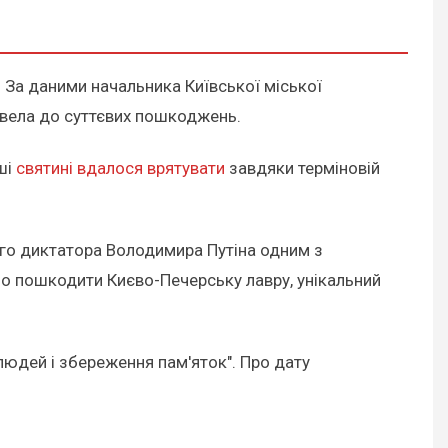
 За даними начальника Київської міської
звела до суттєвих пошкоджень.
ші
святині вдалося врятувати
завдяки терміновій
ого диктатора Володимира Путіна одним з
исно пошкодити Києво-Печерську лавру, унікальний
людей і збереження пам'яток". Про дату