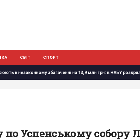
ІКА
СВІТ
СПОРТ
ному збагаченні на 13,9 млн грн: в НАБУ розкрили деталі
у по Успенському собору Ла