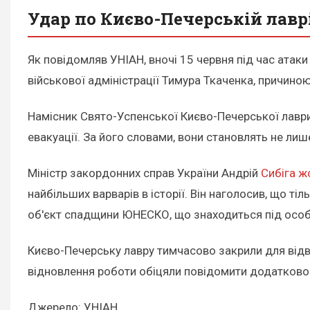
Удар по Києво-Печерській лавр
Як повідомляв УНІАН, вночі 15 червня під час атак
військової адміністрації Тимура Ткаченка, причи
Намісник Свято-Успенської Києво-Печерської лаври,
евакуації. За його словами, вони становлять не лише
Міністр закордонних справ України Андрій
Сибіга ж
найбільших варварів в історії. Він наголосив, що т
об'єкт спадщини ЮНЕСКО, що знаходиться під осо
Києво-Печерську лавру тимчасово закрили для відв
відновлення роботи обіцяли повідомити додатково
Джерело: УНІАН