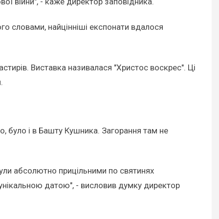
вої війни", - каже директор заповідника.
го словами, найцінніші експонати вдалося
астирів. Виставка називалася "Христос воскрес". Ці
.
о, було і в Башту Кушника. Загорання там не
були абсолютно прицільними по святинях
ю унікальною датою", - висловив думку директор