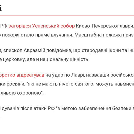
і
и РФ
загорівся Успенський собор
Києво-Печерської лаври.
ною пожежі стало пряме влучання. Масштабна пожежа при
 єпископ Авраамій повідомив, що стародавні ікони та ін
 церковну, але й національну цінність.
орстко відреагував
на удар по Лаврі, назвавши російськ
ільки росіяни, "які не мають нічого святого, можуть навм
бливою охороною".
ідувачів після атаки РФ "з метою забезпечення безпеки 
.