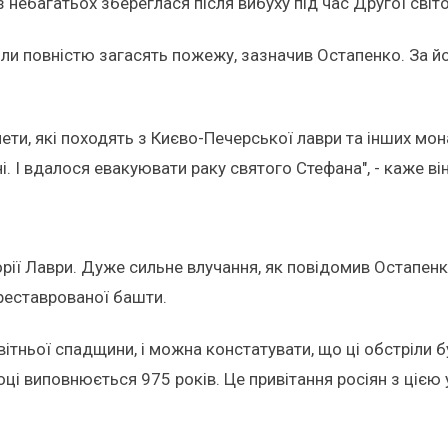
небагатьох збереглася після вибуху під час Другої світо
ли повністю загасять пожежу, зазначив Остапенко. За йо
ети, які походять з Києво-Печерської лаври та інших мон
ні. І вдалося евакуювати раку святого Стефана", - каже він
орії Лаври. Дуже сильне влучання, як повідомив Остапенк
реставрованої башти.
ітньої спадщини, і можна констатувати, що ці обстріли 
оці виповнюється 975 років. Це привітання росіян з ціє