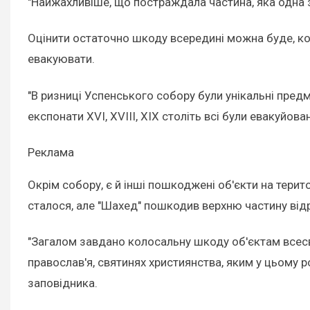
"Найжахливіше, що постраждала частина, яка одна з 
Оцінити остаточно шкоду всередині можна буде, ко
евакуювати.
"В ризниці Успенського собору були унікальні предм
експонати XVI, XVIII, XIX століть всі були евакуйова
Реклама
Окрім собору, є й інші пошкоджені об'єкти на терит
сталося, але "Шахед" пошкодив верхню частину від
"Загалом завдано колосальну шкоду об'єктам всесв
православ'я, святинях християнства, яким у цьому р
заповідника.