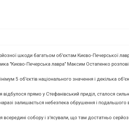
рйозної шкоди багатьом об'єктам Києво-Печерської лаври
ника "Києво-Печерська лавра" Максим Остапенко розпові
імум 5 об'єктів національного значення і декілька об'єк
 відбулося прямо у Стефанівський приділ, сталося сильн
аразі залишається небезпека обрушення і подальшого ви
я всередині собору і з'ясували, що там достатньо серй