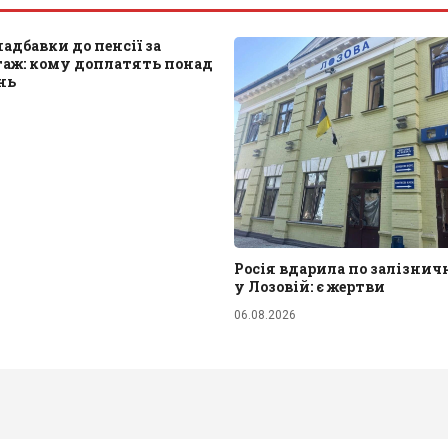
надбавки до пенсії за
таж: кому доплатять понад
нь
Росія вдарила по залізнич
у Лозовій: є жертви
06.08.2026