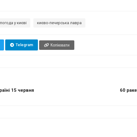
погода у києві
києво-печерська лавра
Telegram
Копіювати
аїні 15 червня
60 раке