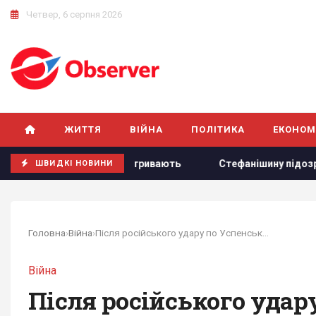
Четвер, 6 серпня 2026
ЖИТТЯ
ВІЙНА
ПОЛІТИКА
ЕКОНОМ
щодо ліцензій тривають
Стефанішину підозрюють в незакон
ШВИДКІ НОВИНИ
Головна
›
Війна
›
Після російського удару по Успенському собору...
Війна
Після російського удар