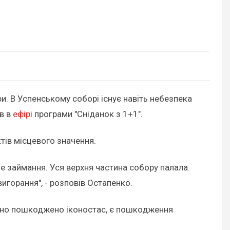
. В Успенському соборі існує навіть небезпека
в в
ефірі
програми "Сніданок з 1+1".
тів місцевого значення.
е займання. Уся верхня частина собору палала.
горання", - розповів Остапенко.
озно пошкоджено іконостас, є пошкодження