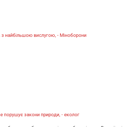
ів з найбільшою вислугою, - Міноборони
ке порушує закони природи, - еколог