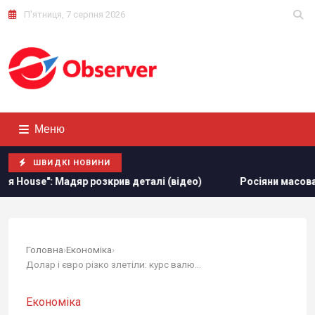
П'ятниця, 7 серпня 2026
Меню
ШВИДКІ НОВИНИ
: Мадяр розкрив деталі (відео)
Росіяни масовано атакув
Головна
›
Економіка
›
Долар і євро різко злетіли: курс валют в...
Економіка