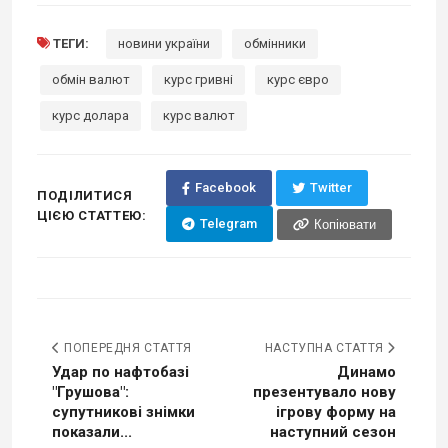
ТЕГИ:
новини україни
обмінники
обмін валют
курс гривні
курс євро
курс долара
курс валют
Facebook
Twitter
ПОДІЛИТИСЯ
ЦІЄЮ СТАТТЕЮ:
Telegram
Копіювати
ПОПЕРЕДНЯ СТАТТЯ
НАСТУПНА СТАТТЯ
Удар по нафтобазі
Динамо
"Грушова":
презентувало нову
супутникові знімки
ігрову форму на
показали...
наступний сезон