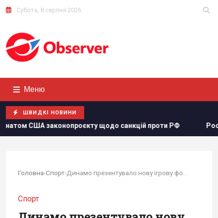
Субота, 8 серпня 2026
Меню
ШВИДКІ НОВИНИ
роєкту щодо санкцій проти РФ
Росія збирається остаточ
Головна
›
Спорт
›
Динамо презентувало нову ігрову форму на...
Спорт
Динамо презентувало нову