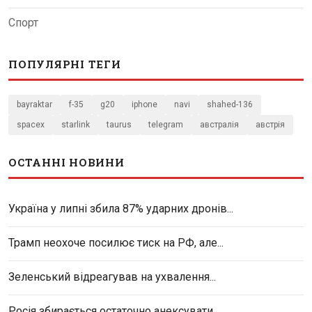
Спорт
ПОПУЛЯРНІ ТЕГИ
bayraktar
f-35
g20
iphone
navi
shahed-136
spacex
starlink
taurus
telegram
австралія
австрія
ОСТАННІ НОВИНИ
Україна у липні збила 87% ударних дронів...
Трамп неохоче посилює тиск на РФ, але...
Зеленський відреагував на ухвалення...
Росія збирається остаточно анексувати...