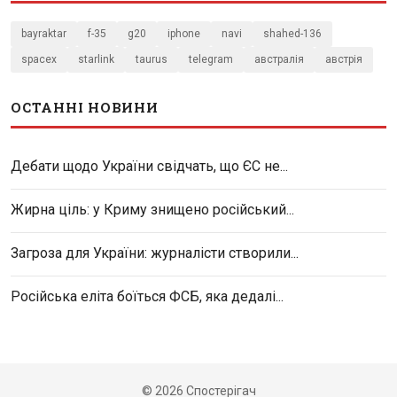
bayraktar
f-35
g20
iphone
navi
shahed-136
spacex
starlink
taurus
telegram
австралія
австрія
ОСТАННІ НОВИНИ
Дебати щодо України свідчать, що ЄС не...
Жирна ціль: у Криму знищено російський...
Загроза для України: журналісти створили...
Російська еліта боїться ФСБ, яка дедалі...
© 2026 Спостерігач