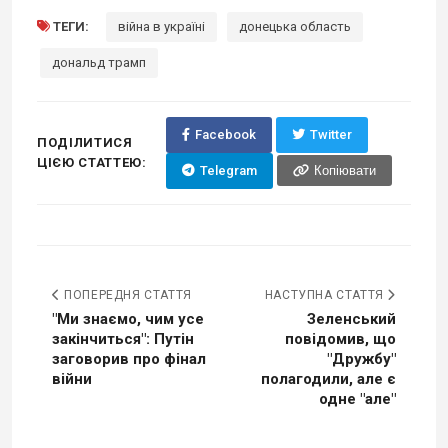
ТЕГИ:
війна в україні
донецька область
дональд трамп
Facebook
Twitter
ПОДІЛИТИСЯ
ЦІЄЮ СТАТТЕЮ:
Telegram
Копіювати
ПОПЕРЕДНЯ СТАТТЯ
НАСТУПНА СТАТТЯ
"Ми знаємо, чим усе
Зеленський
закінчиться": Путін
повідомив, що
заговорив про фінал
"Дружбу"
війни
полагодили, але є
одне "але"