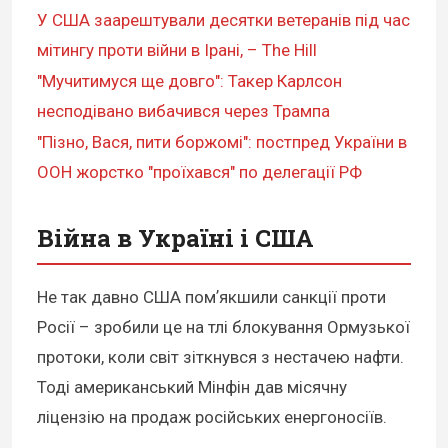
У США заарештували десятки ветеранів під час
мітингу проти війни в Ірані, – The Hill
"Мучитимуся ще довго": Такер Карлсон
несподівано вибачився через Трампа
"Пізно, Вася, пити боржомі": постпред України в
ООН жорстко "проїхався" по делегації РФ
Війна в Україні і США
Не так давно США помʼякшили санкції проти
Росії – зробили це на тлі блокування Ормузької
протоки, коли світ зіткнувся з нестачею нафти.
Тоді американський Мінфін дав місячну
ліцензію на продаж російських енергоносіїв.