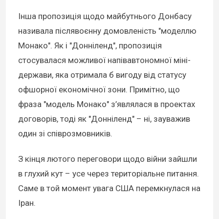
Інша пропозиція щодо майбутнього Донбасу
називала післявоєнну домовленість "моделлю
Монако". Як і "Донніленд", пропозиція
стосувалася можливої напівавтономної міні-
держави, яка отримала б вигоду від статусу
офшорної економічної зони. Примітно, що
фраза "модель Монако" з’являлася в проектах
договорів, тоді як "Донніленд" – ні, зауважив
один зі співрозмовників.
З кінця лютого переговори щодо війни зайшли
в глухий кут – усе через територіальне питання.
Саме в той момент увага США перемкнулася на
Іран.