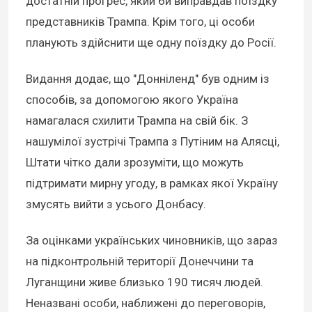
достатній прогрес, який би виправдав поїздку
представників Трампа. Крім того, ці особи
планують здійснити ще одну поїздку до Росії.
Видання додає, що "Донніленд" був одним із
способів, за допомогою якого Україна
намагалася схилити Трампа на свій бік. З
нашумілої зустрічі Трампа з Путіним на Алясці,
Штати чітко дали зрозуміти, що можуть
підтримати мирну угоду, в рамках якої Україну
змусять вийти з усього Донбасу.
За оцінками українських чиновників, що зараз
на підконтрольній території Донеччини та
Луганщини живе близько 190 тисяч людей.
Неназвані особи, наближені до переговорів,