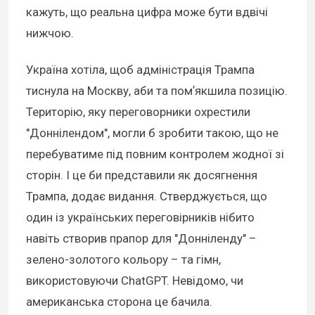
кажуть, що реальна цифра може бути вдвічі
нижчою.
Україна хотіла, щоб адміністрація Трампа
тиснула на Москву, аби та помʼякшила позицію.
Територію, яку переговорники охрестили
"Доннілендом", могли б зробити такою, що не
перебуватиме під повним контролем жодної зі
сторін. І це би представили як досягнення
Трампа, додає видання. Стверджується, що
один із українських переговірників нібито
навіть створив прапор для "Донніленду" –
зелено-золотого кольору – та гімн,
використовуючи ChatGPT. Невідомо, чи
американська сторона це бачила.