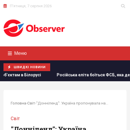
П'ятниця, 7 серпня 2026
Меню
ШВИДКІ НОВИНИ
Російська еліта боїться ФСБ, яка дедалі більше виходить з-пі
Головна
›
Світ
›
"Донніленд": Україна пропонувала назвати...
Світ
"Донніленд": Україна