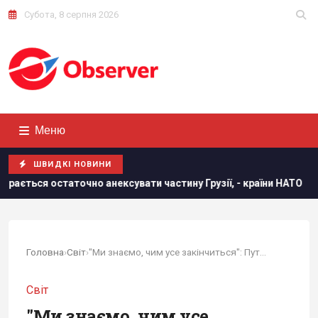
Субота, 8 серпня 2026
Меню
ШВИДКІ НОВИНИ
 анексувати частину Грузії, - країни НАТО
В результаті а
Головна
›
Світ
›
"Ми знаємо, чим усе закінчиться": Путін...
Світ
"Ми знаємо, чим усе