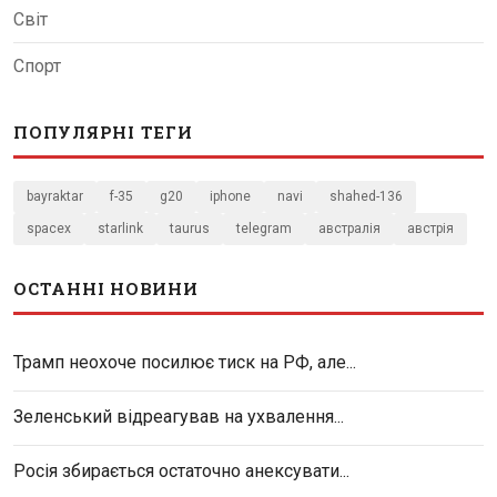
Світ
Спорт
ПОПУЛЯРНІ ТЕГИ
bayraktar
f-35
g20
iphone
navi
shahed-136
spacex
starlink
taurus
telegram
австралія
австрія
ОСТАННІ НОВИНИ
Трамп неохоче посилює тиск на РФ, але...
Зеленський відреагував на ухвалення...
Росія збирається остаточно анексувати...