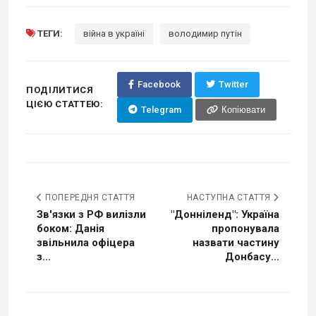
ТЕГИ:
війна в україні
володимир путін
Facebook
Twitter
ПОДІЛИТИСЯ
ЦІЄЮ СТАТТЕЮ:
Telegram
Копіювати
ПОПЕРЕДНЯ СТАТТЯ
НАСТУПНА СТАТТЯ
Зв'язки з РФ вилізли
"Донніленд": Україна
боком: Данія
пропонувала
звільнила офіцера
назвати частину
з...
Донбасу...