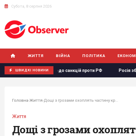
Субота, 8 серпня 2026
ЖИТТЯ
ВІЙНА
ПОЛІТИКА
ЕКОНОМ
проєкту щодо санкцій проти РФ
Росія збирається остато
ШВИДКІ НОВИНИ
Головна
›
Життя
›
Дощі з грозами охоплять частину країни:...
Життя
Дощі з грозами охоплят