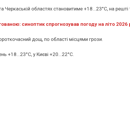
 та Черкаській областях становитиме +18...23°С, на решті 
нтованою: синоптик спрогнозував погоду на літо 2026 
 Короткочасний дощ, по області місцями грози.
нь +18...23°С, у Києві +20...22°С.