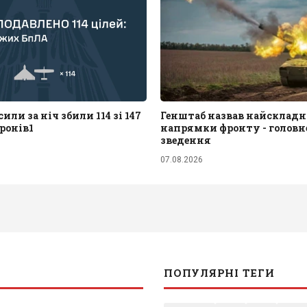
или за ніч збили 114 зі 147
Генштаб назвав найскладн
ронів1
напрямки фронту - головне
зведення
07.08.2026
ПОПУЛЯРНІ ТЕГИ