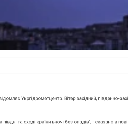
домляє Укргідрометцентр. Вітер західний, південно-захід
 півдні та сході країни вночі без опадів", - сказано в пов