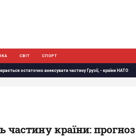
ІКА
СВІТ
СПОРТ
чно анексувати частину Грузії, - країни НАТО
В результат
ь частину країни: прогноз