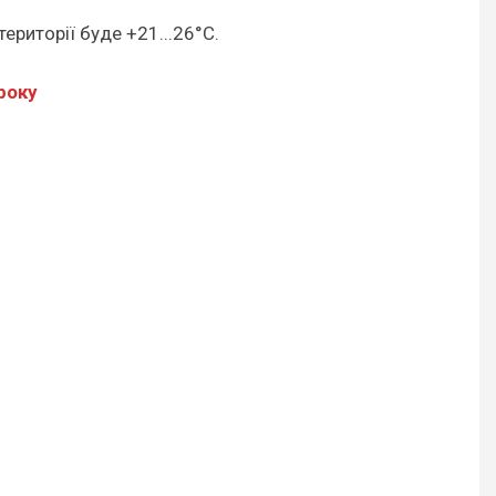
території буде +21...26°С.
року