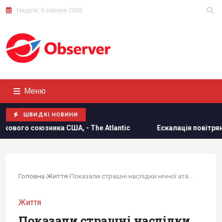
Неділя, 9 серпня 2026
Меню
ШВИДКІ НОВИНИ
The Atlantic
Ескалація повітряної війни призвела до рос
Головна
›
Життя
›
Показали страшні наслідки нічної атаки РФ на Київщину9
Життя
Показали страшні наслідки