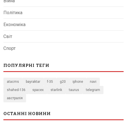
Війна
Політика
Економіка
Світ
Спорт
ПОПУЛЯРНІ ТЕГИ
atacms
bayraktar
f-35
g20
iphone
navi
shahed-136
spacex
starlink
taurus
telegram
австралія
ОСТАННІ НОВИНИ