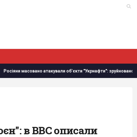
атакували обʼєкти "Укрнафти": зруйновано критично важливе о
єн": в BBC описали