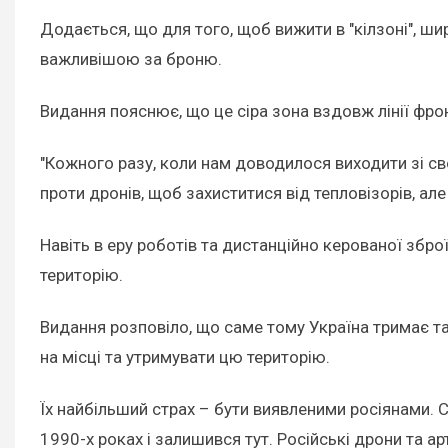
Додається, що для того, щоб вижити в "кілзоні", ши
важливішою за броню.
Видання пояснює, що це сіра зона вздовж лінії фрон
"Кожного разу, коли нам доводилося виходити зі с
проти дронів, щоб захиститися від тепловізорів, але
Навіть в еру роботів та дистанційно керованої збр
територію.
Видання розповіло, що саме тому Україна тримає так
на місці та утримувати цю територію.
Їх найбільший страх – бути виявленими росіянами. Са
1990-х роках і залишився тут. Російські дрони та ар