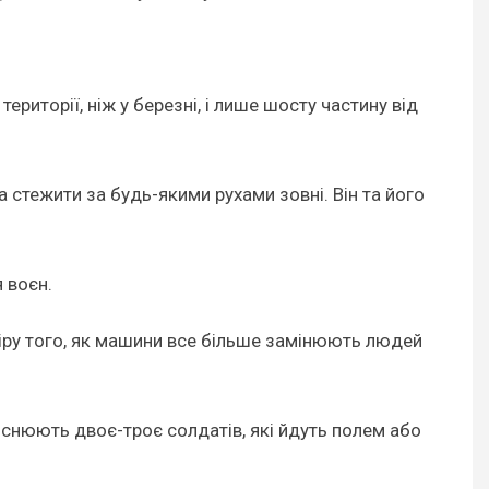
риторії, ніж у березні, і лише шосту частину від
а стежити за будь-якими рухами зовні. Він та його
 воєн.
міру того, як машини все більше замінюють людей
ійснюють двоє-троє солдатів, які йдуть полем або