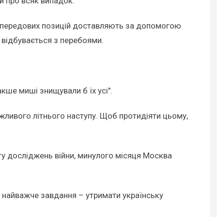
и про всяк випадок.
до передових позицій доставляють за допомогою
я відбувається з перебоями.
кше миші знищували б їх усі".
ожливого літнього наступу. Щоб протидіяти цьому,
ту досліджень війни, минулого місяця Москва
гає найважче завдання – утримати українську