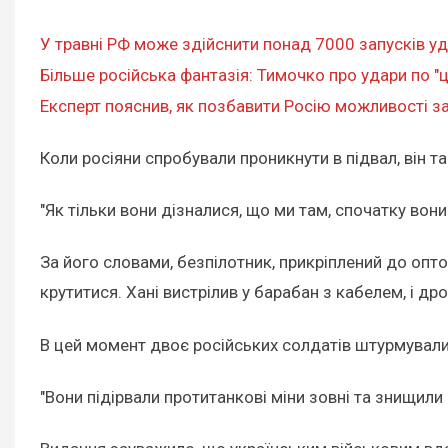
У травні РФ може здійснити понад 7000 запусків уда
Більше російська фантазія: Тимочко про удари по "
Експерт пояснив, як позбавити Росію можливості за
Коли росіяни спробували проникнути в підвал, він т
"Як тільки вони дізналися, що ми там, спочатку вони
За його словами, безпілотник, прикріплений до опто
крутитися. Хані вистрілив у барабан з кабелем, і дро
В цей момент двоє російських солдатів штурмували
"Вони підірвали протитанкові міни зовні та знищили