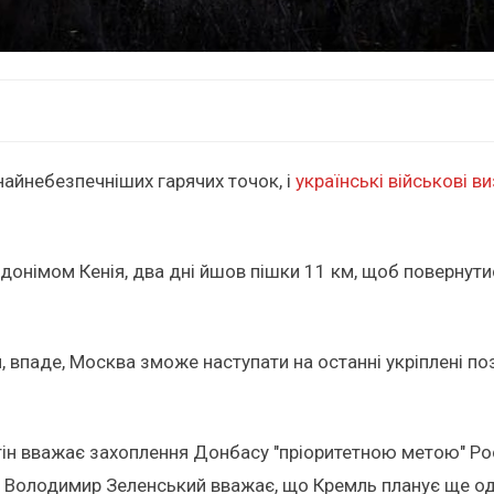
найнебезпечніших гарячих точок, і
українські військові в
вдонімом Кенія, два дні йшов пішки 11 км, щоб повернути
, впаде, Москва зможе наступати на останні укріплені по
н вважає захоплення Донбасу "пріоритетною метою" Росії
и Володимир Зеленський вважає, що Кремль планує ще оди