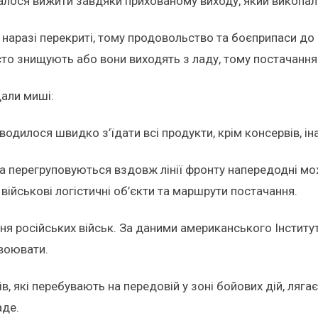
лося вижити завдяки прихованому виходу, який викопал
сі наразі перекриті, тому продовольство та боєприпаси 
часто знищують або вони виходять з ладу, тому постачанн
дали миші:
одилося швидко з’їдати всі продукти, крім консервів, іна
ька перегруповуються вздовж лінії фронту напередодні м
 військові логістичні об’єкти та маршрути постачання.
ня російських військ. За даними американського Інститу
авоювати.
ців, які перебувають на передовій у зоні бойових дій, ля
аде.