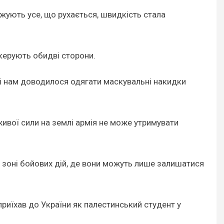
ежують усе, що рухається, швидкість стала
 керують обидві сторони.
чі нам доводилося одягати маскувальні накидки
живої сили на землі армія не може утримувати
 у зоні бойових дій, де вони можуть лише залишатися
 приїхав до України як палестинський студент у