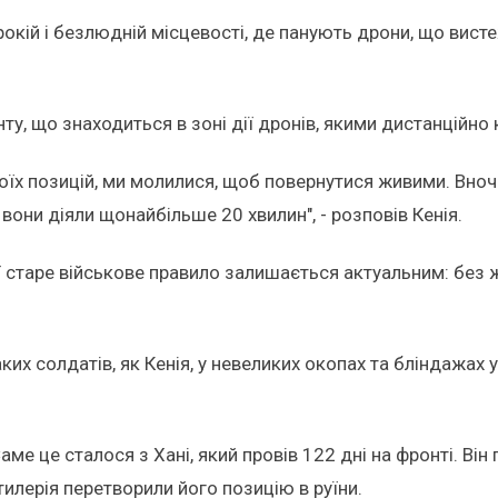
рокій і безлюдній місцевості, де панують дрони, що вист
ту, що знаходиться в зоні дії дронів, якими дистанційно
воїх позицій, ми молилися, щоб повернутися живими. Вно
 вони діяли щонайбільше 20 хвилин", - розповів Кенія.
ої старе військове правило залишається актуальним: без 
их солдатів, як Кенія, у невеликих окопах та бліндажах
ме це сталося з Хані, який провів 122 дні на фронті. Він
тилерія перетворили його позицію в руїни.