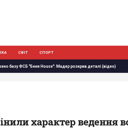
ІКА
СВІТ
СПОРТ
 House": Мадяр розкрив деталі (відео)
Росіяни масовано 
нили характер ведення во