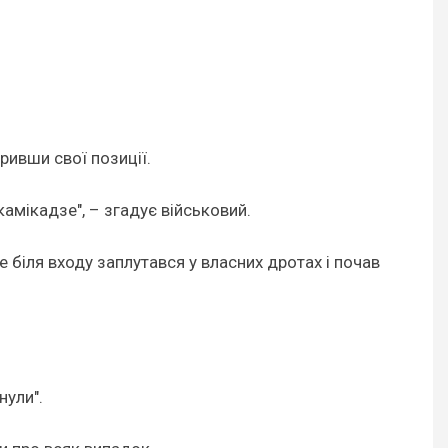
ривши свої позиції.
камікадзе", – згадує військовий.
е біля входу заплутався у власних дротах і почав
нули".