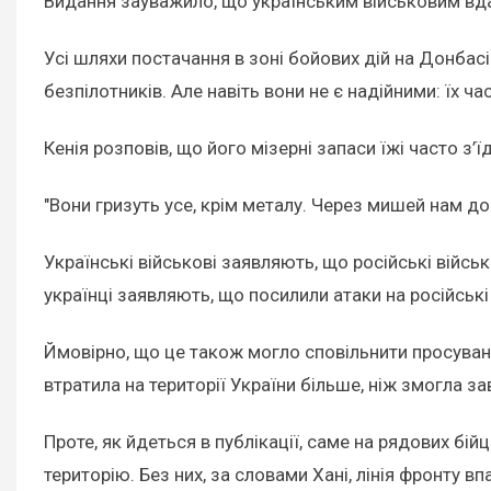
Видання зауважило, що українським військовим вда
Усі шляхи постачання в зоні бойових дій на Донба
безпілотників. Але навіть вони не є надійними: їх 
Кенія розповів, що його мізерні запаси їжі часто з’ї
"Вони гризуть усе, крім металу. Через мишей нам дов
Українські військові заявляють, що російські війс
українці заявляють, що посилили атаки на російські
Ймовірно, що це також могло сповільнити просуван
втратила на території України більше, ніж змогла з
Проте, як йдеться в публікації, саме на рядових бій
територію. Без них, за словами Хані, лінія фронту вп