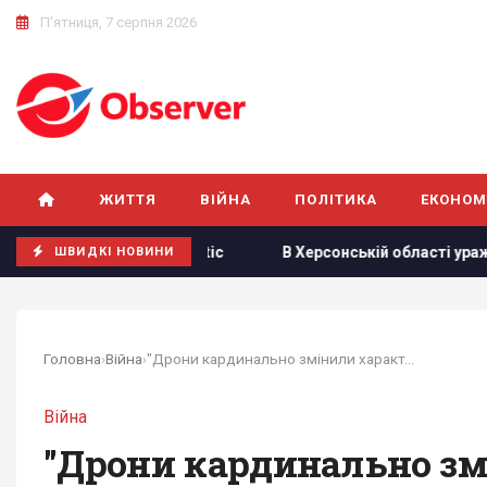
П'ятниця, 7 серпня 2026
ЖИТТЯ
ВІЙНА
ПОЛІТИКА
ЕКОНОМ
 Atlantic
В Херсонській області уражено базу ФСБ "Беня
ШВИДКІ НОВИНИ
Головна
›
Війна
›
"Дрони кардинально змінили характер ведення...
Війна
"Дрони кардинально змі