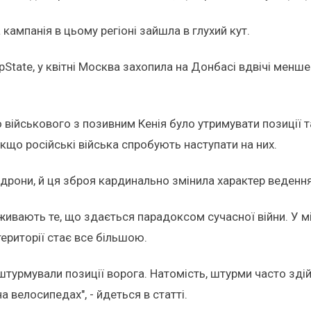
кампанія в цьому регіоні зайшла в глухий кут.
ate, у квітні Москва захопила на Донбасі вдвічі менше те
 військового з позивним Кенія було утримувати позиції т
кщо російські війська спробують наступати на них.
 дрони, й ця зброя кардинально змінила характер ведення
еживають те, що здається парадоксом сучасної війни. У 
території стає все більшою.
ів штурмували позиції ворога. Натомість, штурми часто зд
на велосипедах", - йдеться в статті.