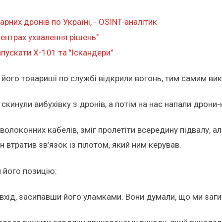
рних дронів по Україні, - OSINT-аналітик
центрах ухвалення рішень"
пускати Х-101 та "Іскандери"
а його товариші по службі відкрили вогонь, тим самим вик
 скинули вибухівку з дронів, а потім на нас напали дрони-
волоконних кабелів, зміг пролетіти всередину підвалу, ал
н втратив зв’язок із пілотом, який ним керував.
 його позицію:
 вхід, засипавши його уламками. Вони думали, що ми заги