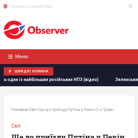
Четвер, 6 серпня 2026
Меню
ШВИДКІ НОВИНИ
сійських НПЗ (відео)
Зеленський звинуватив партнерів у "
Головна
›
Світ
›
Ще до приїзду Путіна у Пекін Сі з Трампом...
Світ
Ще до приїзду Путіна у Пекін