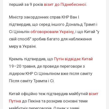
перший за 9 років
візит до Піднебеснної
.
Міністр закордонних справ КНР Ван І
підтвердив, що серед іншого Дональд Трамп і
Сі Цзіньпін
обговорювали Україну
, і що Китай "у
свій спосіб" зробив багато для наближення
миру в Україні.
Кремль підтвердив, що
Путін відвідає Китай
19–20 травня, де проведе переговори з
лідером КНР Сі Цзіньпіном вже після саміту
Після саміту Трампа і Сі.
Китай офіційно теж підтвердив майбутній
візит
Путіна
до Пекіна та розкрив основні теми
майбутніх переговорів. Однак у заяві