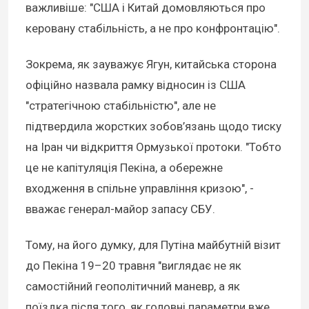
важливіше: "США і Китай домовляються про
керовану стабільність, а не про конфронтацію".
Зокрема, як зауважує Ягун, китайська сторона
офіційно назвала рамку відносин із США
"стратегічною стабільністю", але не
підтвердила жорстких зобов’язань щодо тиску
на Іран чи відкриття Ормузької протоки. "Тобто
це не капітуляція Пекіна, а обережне
входження в спільне управління кризою", -
вважає генерал-майор запасу СБУ.
Тому, на його думку, для Путіна майбутній візит
до Пекіна 19–20 травня "виглядає не як
самостійний геополітичний маневр, а як
поїздка після того, як головні параметри вже