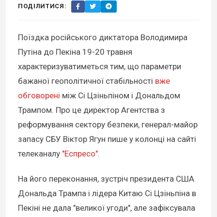
ПОДІЛИТИСЯ:
Поїздка російського диктатора Володимира
Путіна до Пекіна 19-20 травня
характеризуватиметься тим, що параметри
бажаної геополітичної стабільності
вже
обговорені
між Сі Цзіньпіном і Дональдом
Трампом. Про це директор Агентства з
реформування сектору безпеки, генерал-майор
запасу СБУ Віктор Ягун пише у колонці на сайті
телеканалу
"Еспресо"
.
На його переконання, зустріч президента США
Дональда Трампа і лідера Китаю Сі Цзіньпіна в
Пекіні не дала "великої угоди", але зафіксувала