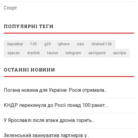
Спорт
ПОПУЛЯРНІ ТЕГИ
bayraktar
f-35
g20
iphone
navi
shahed-136
spacex
starlink
taurus
telegram
австралія
австрія
ОСТАННІ НОВИНИ
Погана новина для України: Росія отримала...
КНДР перекинула до Росії понад 100 ракет:...
У Ярославлі після атаки дронів горить...
Зеленський звинуватив партнерів у...