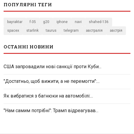
ПОПУЛЯРНІ ТЕГИ
bayraktar
f-35
g20
iphone
navi
shahed-136
spacex
starlink
taurus
telegram
австралія
австрія
ОСТАННІ НОВИНИ
США запровадили нові санкції проти Куби...
"Достатньо, щоб вижити, а не перемогти":...
Як вибратися з багнюки на автомобілі:...
"Нам самим потрібні": Трамп відреагував...