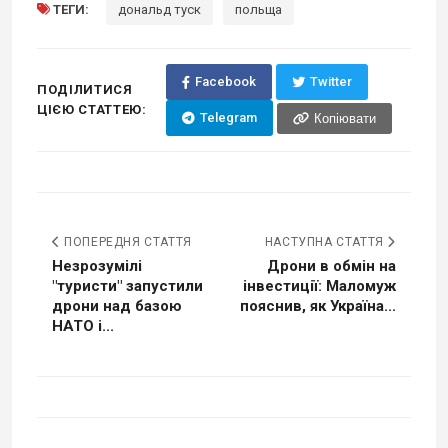
ТЕГИ:
дональд туск
польща
Facebook
Twitter
ПОДІЛИТИСЯ
ЦІЄЮ СТАТТЕЮ:
Telegram
Копіювати
ПОПЕРЕДНЯ СТАТТЯ
НАСТУПНА СТАТТЯ
Незрозумілі
Дрони в обмін на
"туристи" запустили
інвестиції: Маломуж
дрони над базою
пояснив, як Україна...
НАТО і...