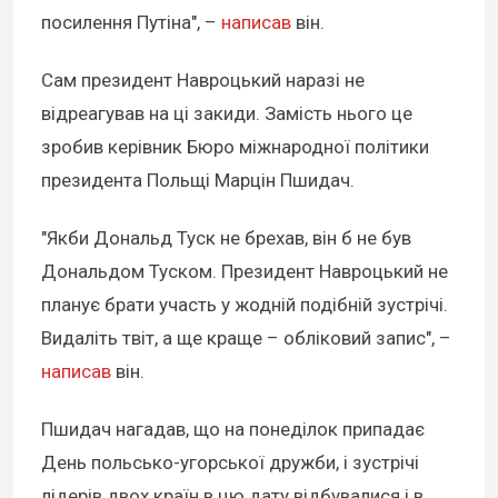
посилення Путіна", –
написав
він.
Сам президент Навроцький наразі не
відреагував на ці закиди. Замість нього це
зробив керівник Бюро міжнародної політики
президента Польщі Марцін Пшидач.
"Якби Дональд Туск не брехав, він б не був
Дональдом Туском. Президент Навроцький не
планує брати участь у жодній подібній зустрічі.
Видаліть твіт, а ще краще – обліковий запис", –
написав
він.
Пшидач нагадав, що на понеділок припадає
День польсько-угорської дружби, і зустрічі
лідерів двох країн в цю дату відбувалися і в