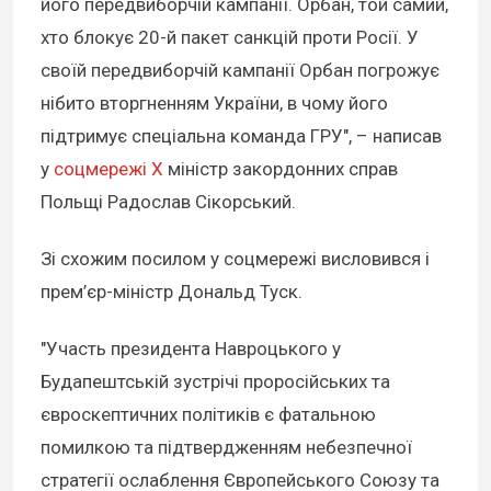
його передвиборчій кампанії. Орбан, той самий,
хто блокує 20-й пакет санкцій проти Росії. У
своїй передвиборчій кампанії Орбан погрожує
нібито вторгненням України, в чому його
підтримує спеціальна команда ГРУ", – написав
у
соцмережі Х
міністр закордонних справ
Польщі Радослав Сікорський.
Зі схожим посилом у соцмережі висловився і
прем’єр-міністр Дональд Туск.
"Участь президента Навроцького у
Будапештській зустрічі проросійських та
євроскептичних політиків є фатальною
помилкою та підтвердженням небезпечної
стратегії ослаблення Європейського Союзу та