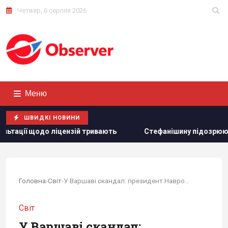
Четвер, 6 серпня 2026
Меню
ШВИДКІ НОВИНИ
ій тривають
Стефанішину підозрюють в незаконному збага
Головна
›
Світ
›
У Варшаві скандал: президент Навроцький їде в...
Світ
У Варшаві скандал: