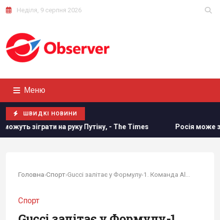
Неділя, 9 серпня 2026
Меню
ШВИДКІ НОВИНИ
Путіну, - The Times
Росія може застосувати ядерну зброю
Головна
›
Спорт
›
Gucci залітає у Формулу-1. Команда Alpine...
Спорт
Gucci залітає у Формулу-1.