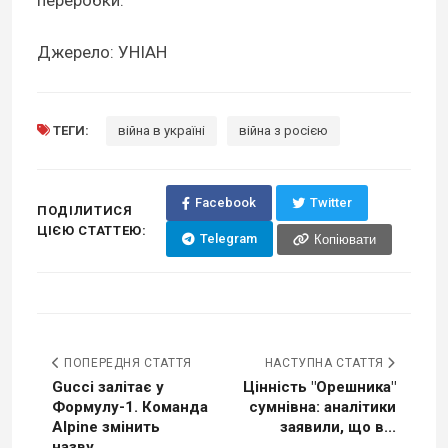
переробки.
Джерело: УНІАН
ТЕГИ:
війна в україні
війна з росією
Facebook
Twitter
ПОДІЛИТИСЯ
ЦІЄЮ СТАТТЕЮ:
Telegram
Копіювати
ПОПЕРЕДНЯ СТАТТЯ
НАСТУПНА СТАТТЯ
Gucci залітає у
Цінність "Орешника"
Формулу-1. Команда
сумнівна: аналітики
Alpine змінить
заявили, що в...
назву...