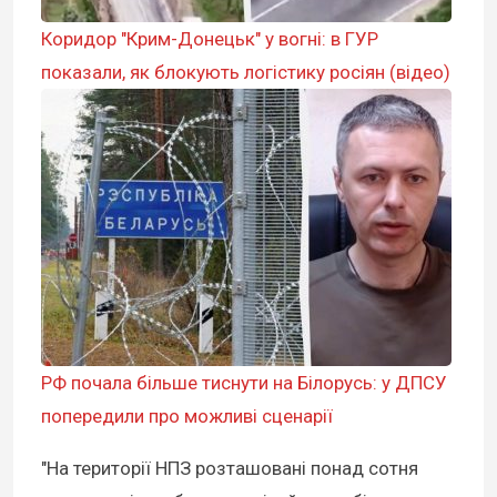
Коридор "Крим-Донецьк" у вогні: в ГУР
показали, як блокують логістику росіян (відео)
РФ почала більше тиснути на Білорусь: у ДПСУ
попередили про можливі сценарії
"На території НПЗ розташовані понад сотня