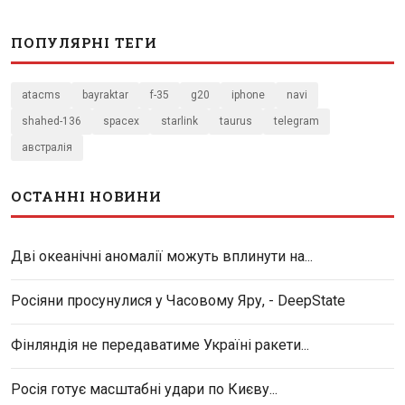
ПОПУЛЯРНІ ТЕГИ
atacms
bayraktar
f-35
g20
iphone
navi
shahed-136
spacex
starlink
taurus
telegram
австралія
ОСТАННІ НОВИНИ
Дві океанічні аномалії можуть вплинути на...
Росіяни просунулися у Часовому Яру, - DeepState
Фінляндія не передаватиме Україні ракети...
Росія готує масштабні удари по Києву...