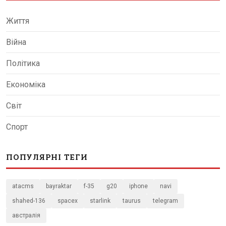
Життя
Війна
Політика
Економіка
Світ
Спорт
ПОПУЛЯРНІ ТЕГИ
atacms
bayraktar
f-35
g20
iphone
navi
shahed-136
spacex
starlink
taurus
telegram
австралія