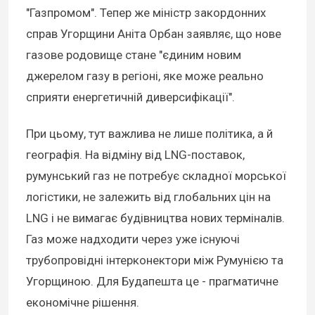
"Газпромом". Тепер же міністр закордонних
справ Угорщини Аніта Орбан заявляє, що нове
газове родовище стане "єдиним новим
джерелом газу в регіоні, яке може реально
сприяти енергетичній диверсифікації".
При цьому, тут важлива не лише політика, а й
географія. На відміну від LNG-поставок,
румунський газ не потребує складної морської
логістики, не залежить від глобальних цін на
LNG і не вимагає будівництва нових терміналів.
Газ може надходити через уже існуючі
трубопровідні інтерконектори між Румунією та
Угорщиною. Для Будапешта це - прагматичне
економічне рішення.