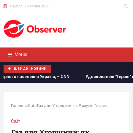
Неділя, 9 серпня 2026
Меню
ШВИДКІ НОВИНИ
CNN
Удосконалені "Герані" ворога: експерт оцінив загрозу
Головна
›
Світ
›
Газ для Угорщини: як Румунія "перекриває...
Світ
Газ для Угорщини: як