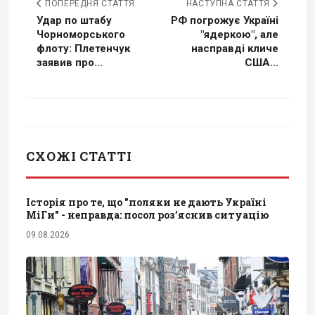
ПОПЕРЕДНЯ СТАТТЯ
НАСТУПНА СТАТТЯ
Удар по штабу
РФ погрожує Україні
Чорноморського
"ядеркою", але
флоту: Плетенчук
насправді кличе
заявив про...
США...
СХОЖІ СТАТТІ
Історія про те, що "поляки не дають Україні
МіГи" - неправда: посол роз’яснив ситуацію
09.08.2026