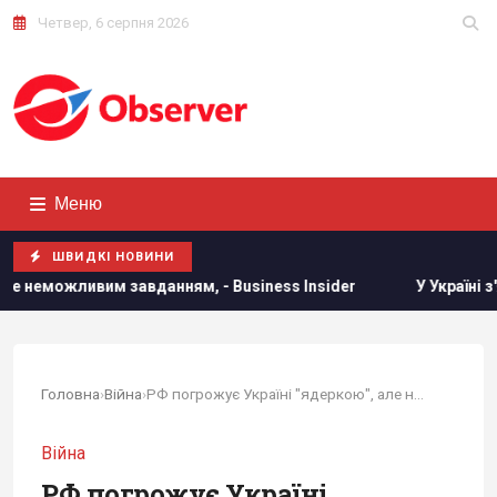
Четвер, 6 серпня 2026
Меню
ШВИДКІ НОВИНИ
м завданням, - Business Insider
У Україні з'явиться нов
Головна
›
Війна
›
РФ погрожує Україні "ядеркою", але насправді...
Війна
РФ погрожує Україні