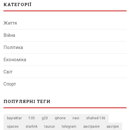
КАТЕГОРІЇ
Життя
Війна
Політика
Економіка
Світ
Спорт
ПОПУЛЯРНІ ТЕГИ
bayraktar
f-35
g20
iphone
navi
shahed-136
spacex
starlink
taurus
telegram
австралія
австрія