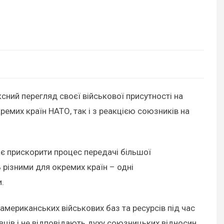
ний перегляд своєї військової присутності на
ремих країн НАТО, так і з реакцією союзників на
ає прискорити процес передачі більшої
 різними для окремих країн – одні
.
мериканських військових баз та ресурсів під час
овців і не відповідають духу союзницьких відносин.