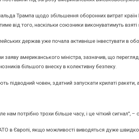
нальда Трампа щодо збільшення оборонних витрат країн 
име від того, наскільки союзники виконуватимуть взяті 
пейських держав уже почала активніше інвестувати в обо
 заяву американського міністра, зазначив, що перегляд 
оюзників більшого внеску в колективну безпеку.
ь підводний човен, здатний запускати крилаті ракети, а
 нам потрібно трохи більше часу, і це чіткий сигнал", – 
АТО в Європі, якщо можливості виводяться дуже швидко, 