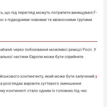
ь, що під перегляд можуть потрапити винищувачі F-
чно з підводними човнами та авіаносними групами.
ahawk через побоювання можливої реакції Росії. У
альної частини Європи може бути сприйняте
йськового контингенту, який може бути залучений
у
яка розглядає варіанти суттєвого зменшення
му континенті стало одним із головних під час