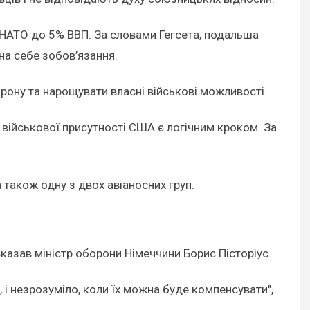
НАТО до 5% ВВП. За словами Гегсета, подальша
на себе зобов’язання.
рону та нарощувати власні військові можливості.
військової присутності США є логічним кроком. За
 також одну з двох авіаносних груп.
сказав міністр оборони Німеччини Борис Пісторіус.
і незрозуміло, коли їх можна буде компенсувати",