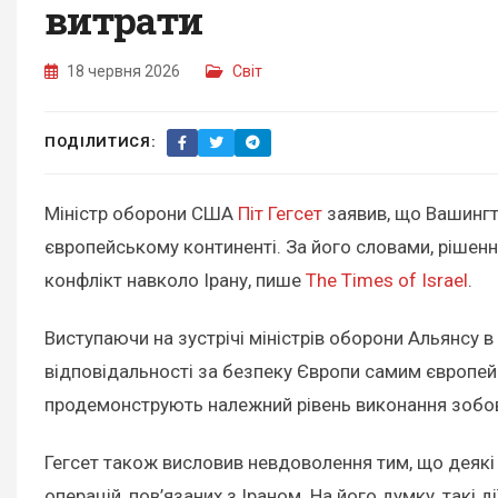
витрати
18 червня 2026
Світ
ПОДІЛИТИСЯ:
Міністр оборони США
Піт Гегсет
заявив, що Вашингт
європейському континенті. За його словами, рішенн
конфлікт навколо Ірану, пише
The Times of Israel
.
Виступаючи на зустрічі міністрів оборони Альянсу 
відповідальності за безпеку Європи самим європейс
продемонструють належний рівень виконання зобов’
Гегсет також висловив невдоволення тим, що деякі
операцій, пов’язаних з Іраном. На його думку, такі