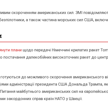
жливим скороченням американських сил. ЗМІ повідомляют
я, безпілотники, а також частина морських сил США, вклю
м
янути плани
щодо передачі Німеччині крилатих ракет Tom
о постачання далекобійних високоточних ракет до центр
О готуються до можливого скорочення американського ві
з діями адміністрації президента США Дональда Трампа, 
. Питання майбутнього американських сил на європейсько
ами закордонних справ країн НАТО у Швеції.