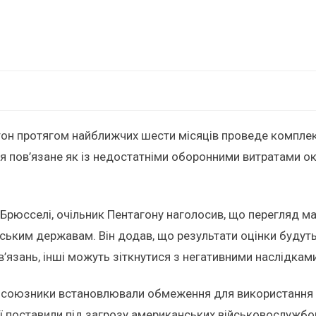
он протягом найближчих шести місяців проведе комплекс
я пов’язане як із недостатніми оборонними витратами ок
в Брюсселі, очільник Пентагону наголосив, що перегляд м
ьким державам. Він додав, що результати оцінки будуть
язань, інші можуть зіткнутися з негативними наслідками
 союзники встановлювали обмеження для використання а
 дії поставили під загрозу американських військовослужб