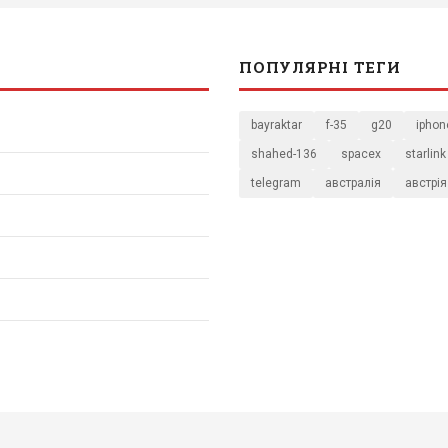
ПОПУЛЯРНІ ТЕГИ
bayraktar
f-35
g20
iphon
shahed-136
spacex
starlink
telegram
австралія
австрія