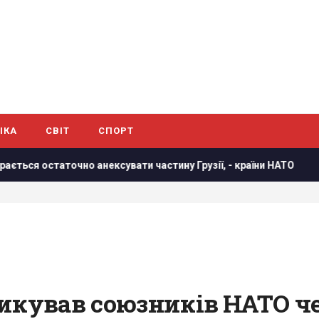
ІКА
СВІТ
СПОРТ
таточно анексувати частину Грузії, - країни НАТО
В резу
икував союзників НАТО чер