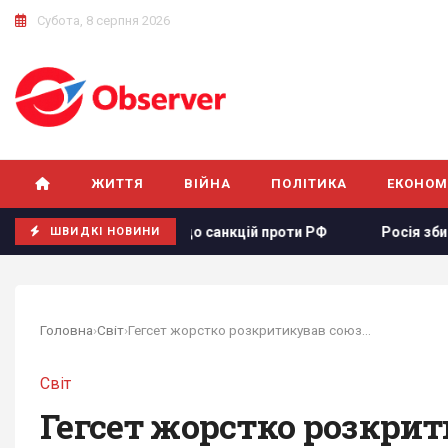
Субота, 8 серпня 2026
ЖИТТЯ
ВІЙНА
ПОЛІТИКА
ЕКОНОМ
аконопроєкту щодо санкцій проти РФ
Росія збирається ос
ШВИДКІ НОВИНИ
Головна
›
Світ
›
Гегсет жорстко розкритикував союзників НАТО...
Світ
Гегсет жорстко розкрит