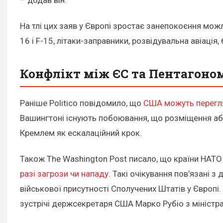
На тлі цих заяв у Європі зростає занепокоєння мо
16 і F-15, літаки-заправники, розвідувальна авіаці
Конфлікт між ЄС та Пентагоно
Раніше Politico повідомило, що
США можуть перегл
Вашингтоні існують побоювання, що розміщення аб
Кремлем як ескалаційний крок.
Також The Washington Post писало, що країни НАТ
разі загрози чи нападу
. Такі очікування пов’язані 
військової присутності Сполучених Штатів у Європі
зустрічі держсекретаря США Марко Рубіо з міністр