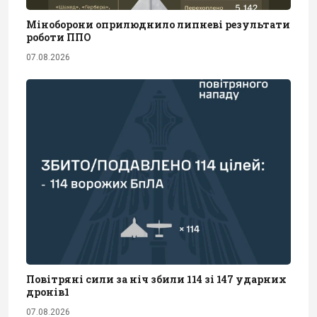
Міноборони оприлюднило липневі результати
роботи ППО
07.08.2026
Повітряні сили за ніч збили 114 зі 147 ударних
дронів1
07.08.2026