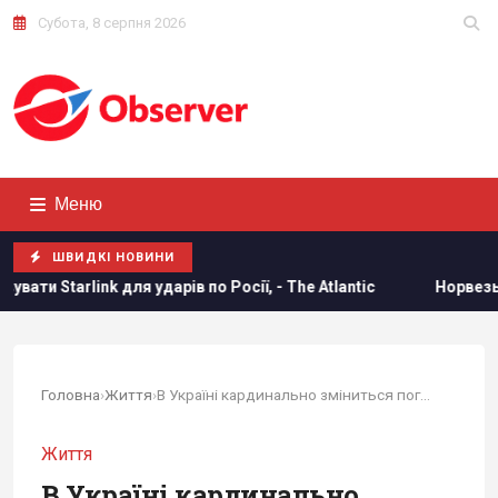
Субота, 8 серпня 2026
Меню
ШВИДКІ НОВИНИ
 по Росії, - The Atlantic
Норвезькі військові навчають ЗС
Головна
›
Життя
›
В Україні кардинально зміниться погода -...
Життя
В Україні кардинально