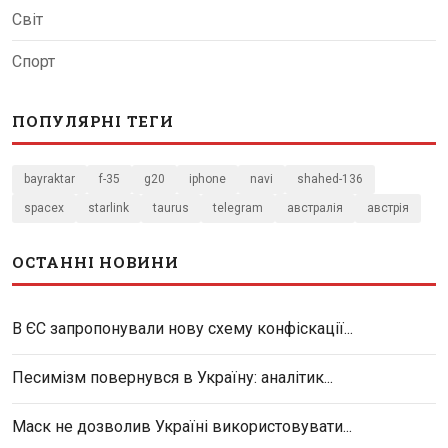
Світ
Спорт
ПОПУЛЯРНІ ТЕГИ
bayraktar
f-35
g20
iphone
navi
shahed-136
spacex
starlink
taurus
telegram
австралія
австрія
ОСТАННІ НОВИНИ
В ЄС запропонували нову схему конфіскації...
Песимізм повернувся в Україну: аналітик...
Маск не дозволив Україні використовувати...