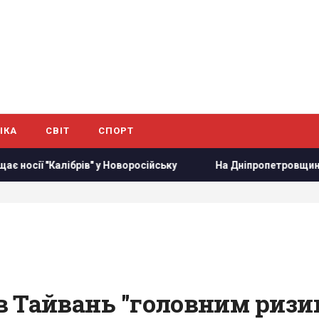
ІКА
СВІТ
СПОРТ
в" у Новоросійську
На Дніпропетровщині люди вже кілька 
 Тайвань "головним ризик