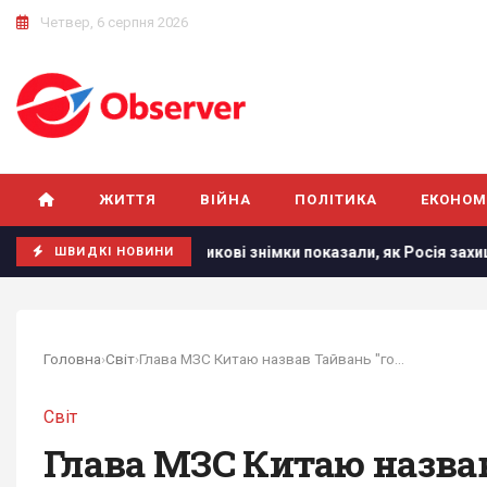
Четвер, 6 серпня 2026
ЖИТТЯ
ВІЙНА
ПОЛІТИКА
ЕКОНОМ
ві супутникові знімки показали, як Росія захищає носії "Калібрі
ШВИДКІ НОВИНИ
Головна
›
Світ
›
Глава МЗС Китаю назвав Тайвань "головним...
Світ
Глава МЗС Китаю назвав