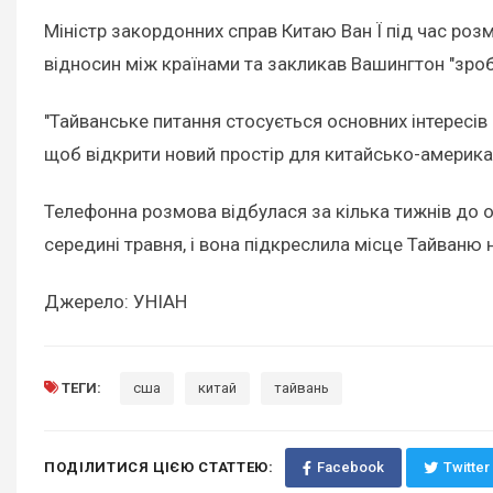
Міністр закордонних справ Китаю Ван Ї під час р
відносин між країнами та закликав Вашингтон "зро
"Тайванське питання стосується основних інтересів 
щоб відкрити новий простір для китайсько-американс
Телефонна розмова відбулася за кілька тижнів до 
середині травня, і вона підкреслила місце Тайваню
Джерело: УНІАН
ТЕГИ:
сша
китай
тайвань
ПОДІЛИТИСЯ ЦІЄЮ СТАТТЕЮ:
Facebook
Twitter