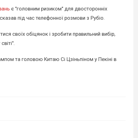
вань
є "головним ризиком" для двосторонніх
н сказав під час телефонної розмови з Рубіо.
ися своїх обіцянок і зробити правильний вибір,
віті".
пом та головою Китаю Сі Цзіньпіном у Пекіні в