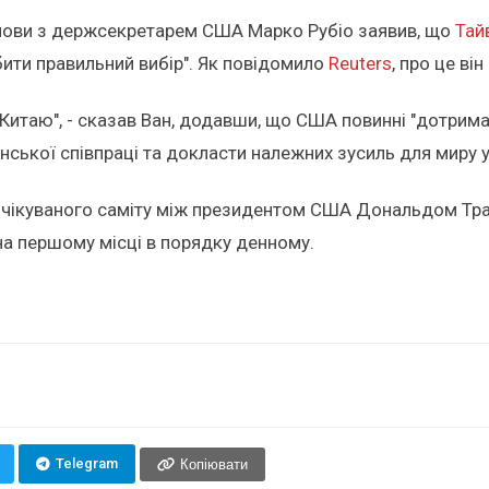
озмови з держсекретарем США Марко Рубіо заявив, що
Тай
бити правильний вибір". Як повідомило
Reuters
, про це ві
Китаю", - сказав Ван, додавши, що США повинні "дотримат
ької співпраці та докласти належних зусиль для миру у с
очікуваного саміту між президентом США Дональдом Трам
 на першому місці в порядку денному.
Telegram
Копіювати