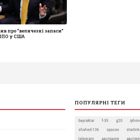
ив про "величезні запаси"
 ППО у США
ПОПУЛЯРНІ ТЕГИ
bayraktar
f-35
g20
iphon
shahed-136
spacex
starlink
telegram
австралія
австрія