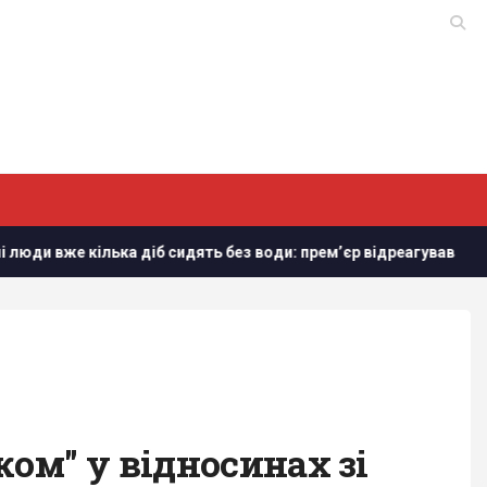
діб сидять без води: прем’єр відреагував
Дрон з вибухі
ом" у відносинах зі