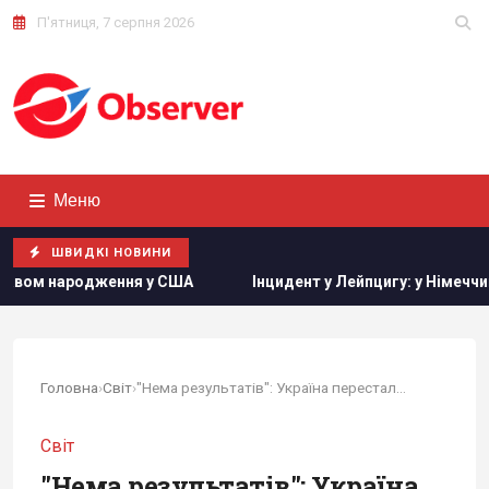
П'ятниця, 7 серпня 2026
Меню
ШВИДКІ НОВИНИ
ейпцигу: у Німеччині заперечили, що український літак перевози
Головна
›
Світ
›
"Нема результатів": Україна перестала...
Світ
"Нема результатів": Україна