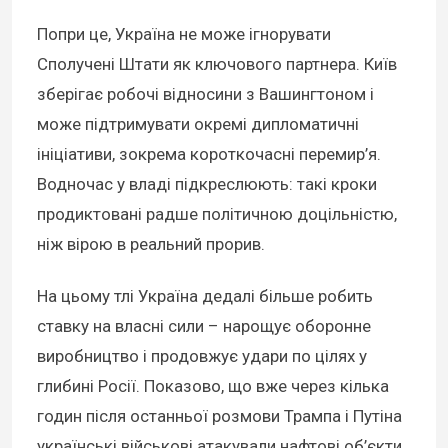
Попри це, Україна не може ігнорувати
Сполучені Штати як ключового партнера. Київ
зберігає робочі відносини з Вашингтоном і
може підтримувати окремі дипломатичні
ініціативи, зокрема короткочасні перемир’я.
Водночас у владі підкреслюють: такі кроки
продиктовані радше політичною доцільністю,
ніж вірою в реальний прорив.
На цьому тлі Україна дедалі більше робить
ставку на власні сили – нарощує оборонне
виробництво і продовжує удари по цілях у
глибині Росії. Показово, що вже через кілька
годин після останньої розмови Трампа і Путіна
українські військові атакували нафтові об’єкти