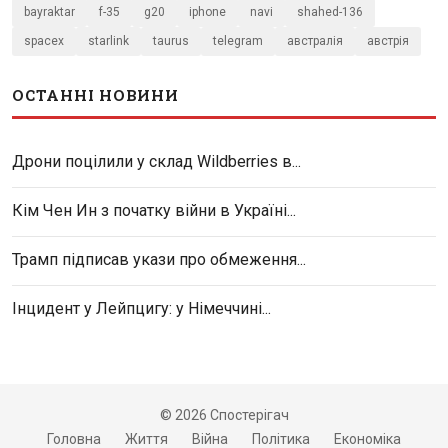
bayraktar
f-35
g20
iphone
navi
shahed-136
spacex
starlink
taurus
telegram
австралія
австрія
ОСТАННІ НОВИНИ
Дрони поцілили у склад Wildberries в...
Кім Чен Ин з початку війни в Україні...
Трамп підписав укази про обмеження...
Інцидент у Лейпцигу: у Німеччині...
© 2026 Спостерігач
Головна
Життя
Війна
Політика
Економіка