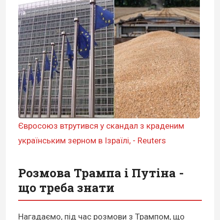
Євросоюз втрутився у скандал з краденим
українським зерном в Ізраїлі, - Reuters
Розмова Трампа і Путіна -
що треба знати
Нагадаємо, під час розмови з Трампом, що