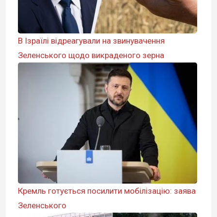
В Ізраїлі відреагували на звинувачення
Зеленського щодо викраденого зерна
Кремль готується посилити мобілізацію: заява
Зеленського