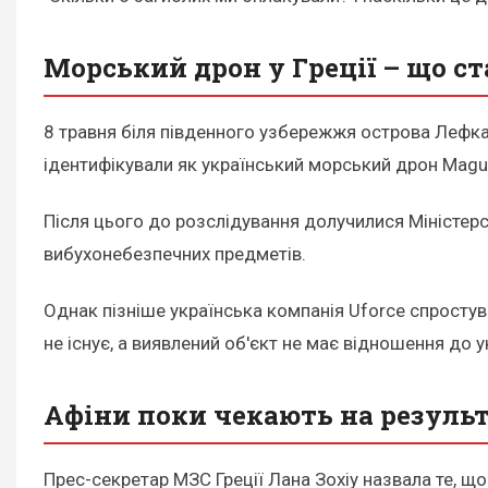
Морський дрон у Греції – що ст
8 травня біля південного узбережжя острова Лефкад
ідентифікували як український морський дрон Magu
Після цього до розслідування долучилися Міністерс
вибухонебезпечних предметів.
Однак пізніше українська компанія Uforce спростув
не існує, а виявлений об'єкт не має відношення до 
Афіни поки чекають на резуль
Прес-секретар МЗС Греції Лана Зохіу назвала те, щ