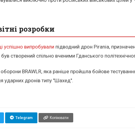
вувалися виключно проти російських військових цілей у Ч
вітні розробки
і успішно випробували
підводний дрон Pirania, призначе
т був створений спільно вченими Гданського політехнічно
оборони BRAWLR, яка раніше пройшла бойове тестування 
 ударних дронів типу "Шахед".
Telegram
Копіювати