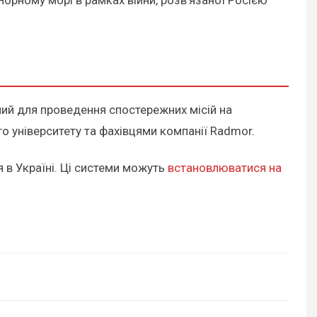
орному морі в рамках війни, розв'язаної Росією
ний для проведення спостережних місій на
го університету та фахівцями компанії Radmor.
в Україні. Ці системи можуть
встановлюватися на