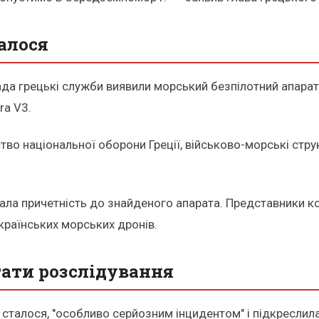
алося
а грецькі служби виявили морський безпілотний апарат. 
ra V3.
тво національної оборони Греції, військово-морські стр
ала причетність до знайденого апарата. Представники ко
українських морських дронів.
тати розслідування
о сталося, "особливо серйозним інцидентом" і підкреслил