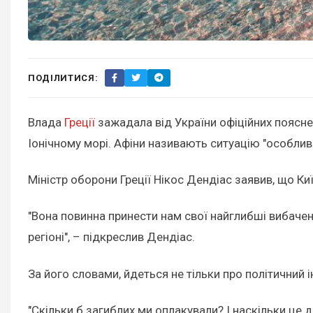
ПОДІЛИТИСЯ:
Влада
Греції
зажадала від України офіційних поясне
Іонічному морі. Афіни називають ситуацію "особли
Міністр оборони Греції Нікос Дендіас заявив, що К
"Вона повинна принести нам свої найглибші вибаченн
регіоні", – підкреслив Дендіас.
За його словами, йдеться не тільки про політичний 
"Скільки б загиблих ми оплакували? І наскільки це