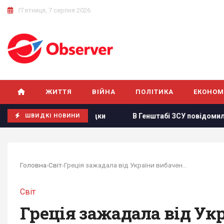
П'ятниця, 7 серпня 2026
ЖИТТЯ
ВІЙНА
ПОЛІТИКА
ЕКОНОМ
и наслідки
В Генштабі ЗСУ повідомили, на яку суму країн
ШВИДКІ НОВИНИ
Головна
›
Світ
›
Греція зажадала від України вибачень та...
Світ
Греція зажадала від Ук