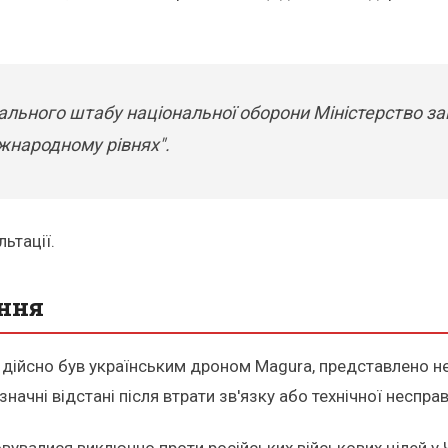
ального штабу національної оборони Міністерство з
іжнародному рівнях".
ьтації.
ання
 дійсно був українським дроном Magura, представлено не 
начні відстані після втрати зв'язку або технічної несправ