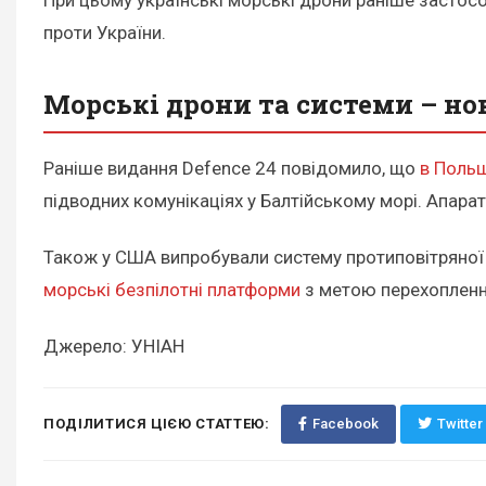
При цьому українські морські дрони раніше застосо
проти України.
Морські дрони та системи – но
Раніше видання Defence 24 повідомило, що
в Польщ
підводних комунікаціях у Балтійському морі. Апара
Також у США випробували систему протиповітряної 
морські безпілотні платформи
з метою перехоплення
Джерело: УНІАН
ПОДІЛИТИСЯ ЦІЄЮ СТАТТЕЮ:
Facebook
Twitter