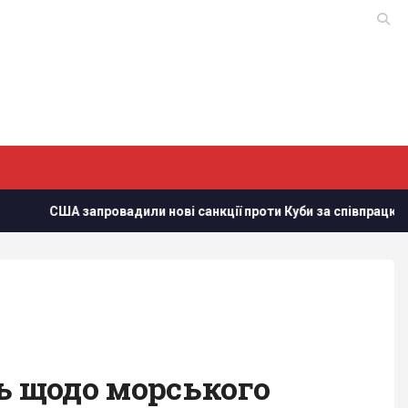
или нові санкції проти Куби за співпрацю з Китаєм та РФ, - Bl
нь щодо морського