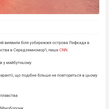
кий виявили біля узбережжя острова Лефкада в
авства в Середземномор'ї, пише
CNN
.
ів у майбутньому.
гарантії, що подібне більше не повториться в цьому
оплавства.
о Міноборони.