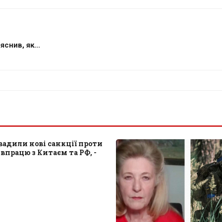
снив, як...
адили нові санкції проти
івпрацю з Китаєм та РФ, -