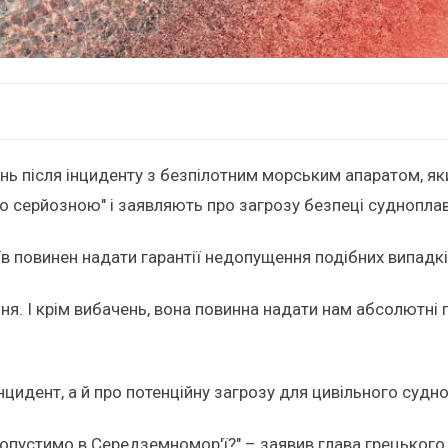
нь після інциденту з безпілотним морським апаратом, я
во серйозною" і заявляють про загрозу безпеці суднопл
иїв повинен надати гарантії недопущення подібних випадк
я. І крім вибачень, вона повинна надати нам абсолютні 
інцидент, а й про потенційну загрозу для цивільного судн
 допустимо в Середземномор'ї?" – заявив глава грецьког