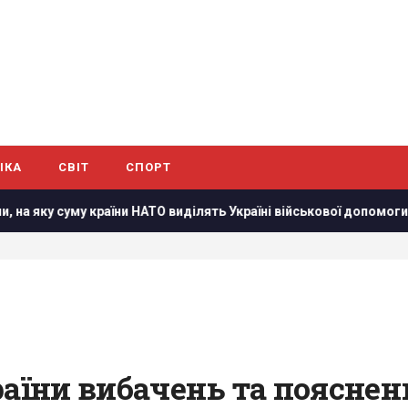
ІКА
СВІТ
СПОРТ
и НАТО виділять Україні військової допомоги
США запровад
раїни вибачень та поясне