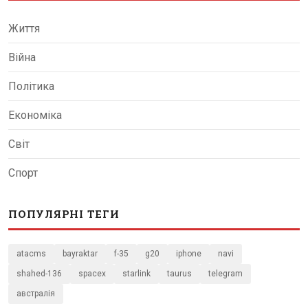
Життя
Війна
Політика
Економіка
Світ
Спорт
ПОПУЛЯРНІ ТЕГИ
atacms
bayraktar
f-35
g20
iphone
navi
shahed-136
spacex
starlink
taurus
telegram
австралія