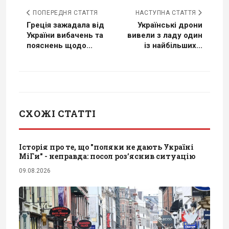
ПОПЕРЕДНЯ СТАТТЯ
НАСТУПНА СТАТТЯ
Греція зажадала від
Українські дрони
України вибачень та
вивели з ладу один
пояснень щодо...
із найбільших...
СХОЖІ СТАТТІ
Історія про те, що "поляки не дають Україні
МіГи" - неправда: посол роз’яснив ситуацію
09.08.2026