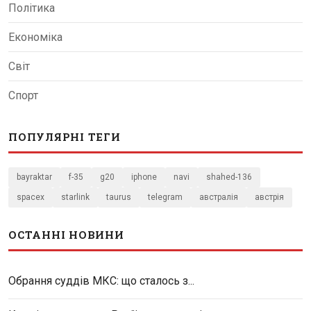
Політика
Економіка
Світ
Спорт
ПОПУЛЯРНІ ТЕГИ
bayraktar
f-35
g20
iphone
navi
shahed-136
spacex
starlink
taurus
telegram
австралія
австрія
ОСТАННІ НОВИНИ
Обрання суддів МКС: що сталось з...