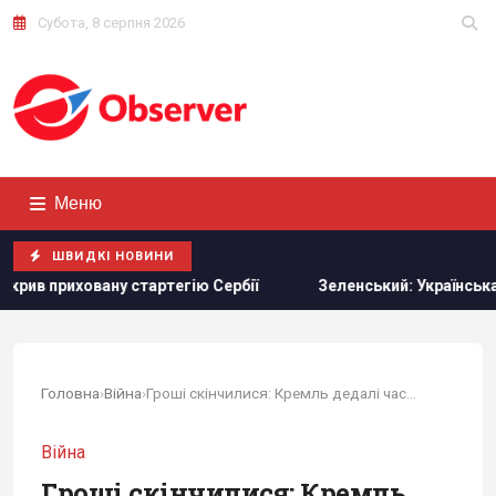
Субота, 8 серпня 2026
Меню
ШВИДКІ НОВИНИ
тартегію Сербії
Зеленський: Українська оборонка може з
Головна
›
Війна
›
Гроші скінчилися: Кремль дедалі частіше...
Війна
Гроші скінчилися: Кремль