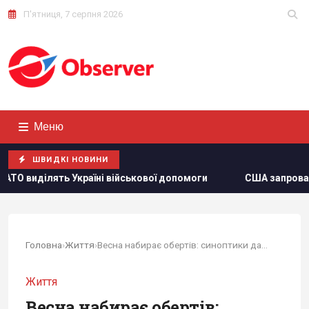
П'ятниця, 7 серпня 2026
Меню
ШВИДКІ НОВИНИ
 військової допомоги
США запровадили нові санкції проти
Головна
›
Життя
›
Весна набирає обертів: синоптики дали прогноз...
Життя
Весна набирає обертів: