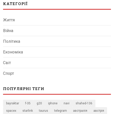
КАТЕГОРІЇ
Життя
Війна
Політика
Економіка
Світ
Спорт
ПОПУЛЯРНІ ТЕГИ
bayraktar
f-35
g20
iphone
navi
shahed-136
spacex
starlink
taurus
telegram
австралія
австрія