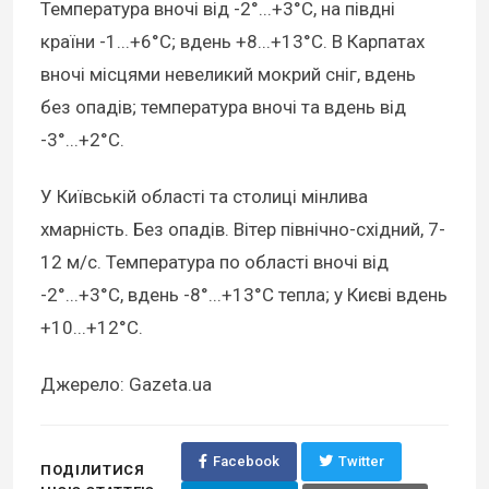
Температура вночі від -2°...+3°С, на півдні
країни -1...+6°С; вдень +8...+13°С. В Карпатах
вночі місцями невеликий мокрий сніг, вдень
без опадів; температура вночі та вдень від
-3°...+2°С.
У Київській області та столиці мінлива
хмарність. Без опадів. Вітер північно-східний, 7-
12 м/с. Температура по області вночі від
-2°...+3°С, вдень -8°...+13°С тепла; у Києві вдень
+10...+12°С.
Джерело: Gazeta.ua
Facebook
Twitter
ПОДІЛИТИСЯ