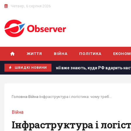
Четвер, 6 серпня 2026
ЖИТТЯ
ВІЙНА
ПОЛІТИКА
ЕКОНОМ
В Румунії вже знають, куди РФ вдарить наступного разу, - ЗМІ
ШВИДКІ НОВИНИ
Головна
›
Війна
›
Інфраструктура і логістика: чому треба бити не...
Війна
Інфраструктура і логіс