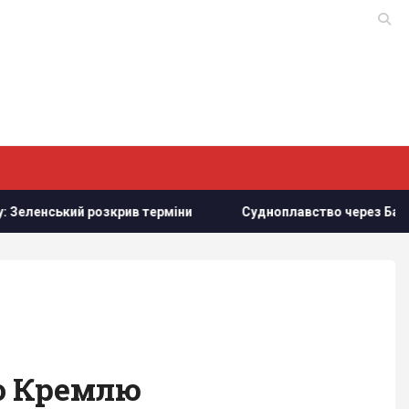
ив терміни
Судноплавство через Баб-ель-Мандебську про
по Кремлю