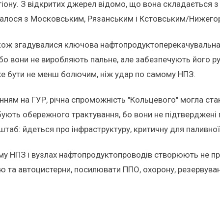
ну. З відкритих джерел відомо, що вона складається з т
зувалося з Московським, Рязанським і Кстовським/Нижег
кож згадувалися ключова нафтопродуктоперекачувальна с
бо вони не виробляють пальне, але забезпечують його рух,
же бути не менш болючим, ніж удар по самому НПЗ.
анням на ГУР, річна спроможність "Кольцевого" могла ста
ебують обережного трактування, бо вони не підтверджен
штаб: йдеться про інфраструктуру, критичну для паливної
у НПЗ і вузлах нафтопродуктопроводів створюють не п
ю та автоцистерни, посилювати ППО, охорону, резервуван