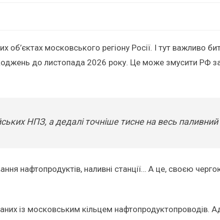
них об’єктах московського регіону Росії. І тут важливо 
оджень до листопада 2026 року. Це може змусити РФ за
йських НПЗ, а дедалі точніше тисне на весь паливний 
ння нафтопродуктів, наливні станції… А це, своєю чергою,
заних із московським кільцем нафтопродуктопроводів. Ад