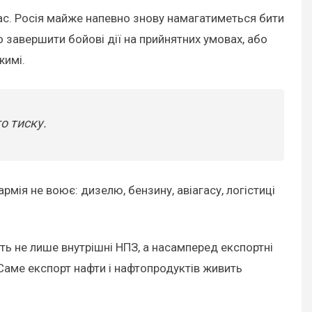
с. Росія майже напевно знову намагатиметься бити
бо завершити бойові дії на прийнятних умовах, або
жимі.
о тиску.
рмія не воює: дизелю, бензину, авіагасу, логістиці
ь не лише внутрішні НПЗ, а насамперед експортні
 Саме експорт нафти і нафтопродуктів живить