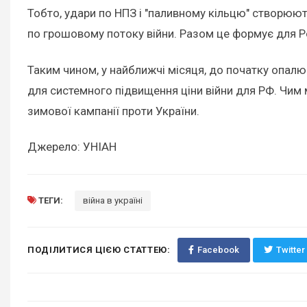
Тобто, удари по НПЗ і "паливному кільцю" створюють
по грошовому потоку війни. Разом це формує для Рос
Таким чином, у найближчі місяця, до початку опалю
для системного підвищення ціни війни для РФ. Чим м
зимової кампанії проти України.
Джерело: УНІАН
ТЕГИ:
війна в україні
ПОДІЛИТИСЯ ЦІЄЮ СТАТТЕЮ:
Facebook
Twitter