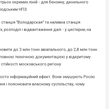
рьох окремих ліній - для бензину, дизельного
ородським НПЗ.
танція "Володарская" та наливна станція
 розподіл і відвантаження далі - у цистерни, на
новити до 3 млн тонн авіапального, до 2,8 млн тонн
і повною технічною документацією у відкритому
 стійкості московського регіону.
росто інформаційний ефект. Вони змушують Росію
ня і пояснювати власному суспільству, чому