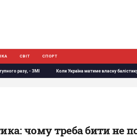
ІКА
СВІТ
СПОРТ
Коли Україна матиме власну балістику: Зеленський розкр
тика: чому треба бити не 