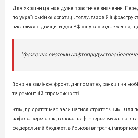
Для України це має дуже практичне значення. Пер
по українській енергетиці, теплу, газовій інфрастру
настільки підвищити для РФ ціну їх продовження, щ
Ураження системи нафтопродуктозабезпечення
Воно не замінює фронт, дипломатію, санкції чи мобіл
та ремонтній спроможності.
Втім, пріоритет має залишатися стратегічним. Для
нафтові термінали, головні нафтоперекачувальні ста
федеральний бюджет, військові витрати, імпорт комп