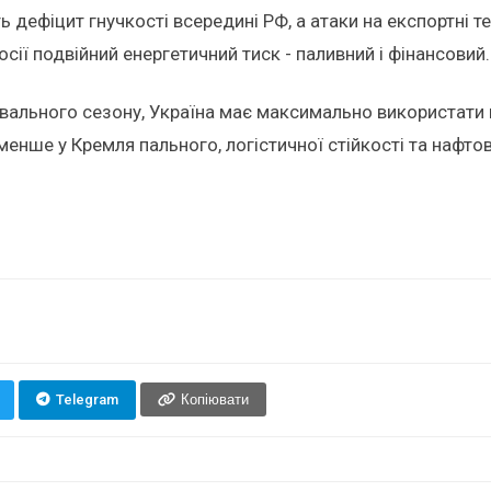
 дефіцит гнучкості всередині РФ, а атаки на експортні т
ії подвійний енергетичний тиск - паливний і фінансовий.
вального сезону, Україна має максимально використати ц
енше у Кремля пального, логістичної стійкості та нафтов
Telegram
Копіювати