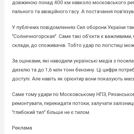
довжиною понад 400 км навколо московського регіо
пального та авіаційного гасу. А постачання пов’я
У публічних повідомленнях Сил оборони України та
"Солнечногорская". Саме такі об’єкти є важливими, 
склади, до споживачів. Тобто удар по логістиці мо
За оцінками, які наводили українські медіа з посил
дизелю та до 1,6 млн тонн бензину. Ці цифри потр
доступі. Але навіть як орієнтир вони показують мас
Саме тому удари по Московському НПЗ, Рязанськом
ремонтувати, перекидати потоки, залучати залізниц
"глибокий тил" більше не є тилом.
Реклама