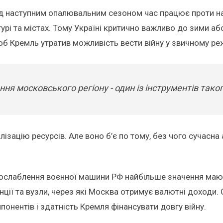
ед наступним опалювальним сезоном час працює проти на
ктурі та містах. Тому Україні критично важливо до зими а
об Кремль утратив можливість вести війну у звичному ре
 московського регіону - один із інструментів таког
ізацію ресурсів. Але воно б’є по тому, без чого сучасна а
 послаблення воєнної машини РФ найбільше значення мают
нції та вузли, через які Москва отримує валютні доходи.
онентів і здатність Кремля фінансувати довгу війну.