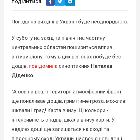
ПОДІЛИТИСЯ:
Погода на вихідні в Україні буде неоднорідною.
У суботу на захід та північ і на частину
центральних областей пошириться вплив
антициклону, тому в цих регіонах побуде без
дощів,
повідомила
синоптикиня
Наталка
Діденко.
"А ось на решті території атмосферний фронт
ще поналиває дощів, гримітиме гроза, можливі
шквали і град! Карта внизу. Ці кольори -
інтенсивність опадів, шкала внизу карти. У
неділю дощі ще залишаться на сході та
південному сході України, надвечір нові дощі