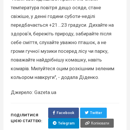
температура повітря дещо осяде, стане
свіжіше, у денні години суботи-неділі
передбачається +21...23 градуси. Дихайте на
здоровʼя, бережіть природу, забирайте після
себе сміття, слухайте уважно пташок, а не
громи гучної музики посеред лісу чи парку,
поважайте найдрібнішу комашку, навіть
комарів. Милуйтеся оцим розкішним зеленим
кольором навкруги", - додала Діденко.
Джерело: Gazeta.ua
Facebook
Twitter
ПОДІЛИТИСЯ
ЦІЄЮ СТАТТЕЮ:
Telegram
Копіювати