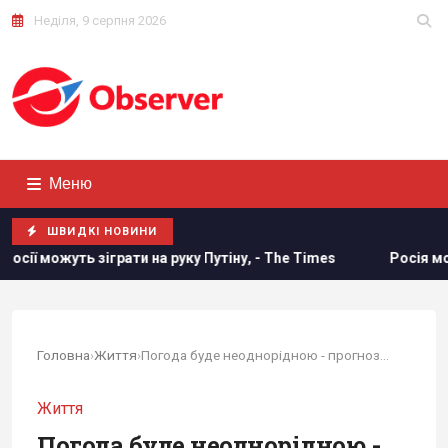
Неділя, 9 серпня 2026
Меню
ШВИДКІ НОВИНИ
и на руку Путіну, - The Times
Росія може застосувати яде
Головна
›
Життя
›
Погода буде неоднорідною - прогноз на вихідні
Життя
Погода буде неоднорідною -