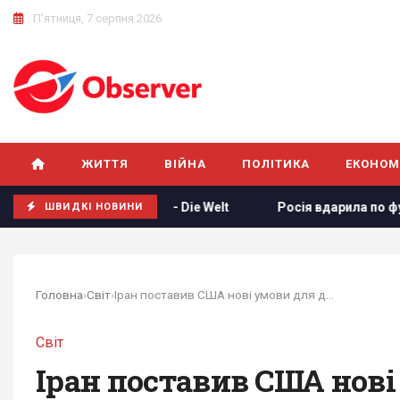
П'ятниця, 7 серпня 2026
ЖИТТЯ
ВІЙНА
ПОЛІТИКА
ЕКОНОМ
ʼють по РФ, - Die Welt
Росія вдарила по футбольному ста
ШВИДКІ НОВИНИ
Головна
›
Світ
›
Іран поставив США нові умови для досягнення...
Світ
Іран поставив США нові