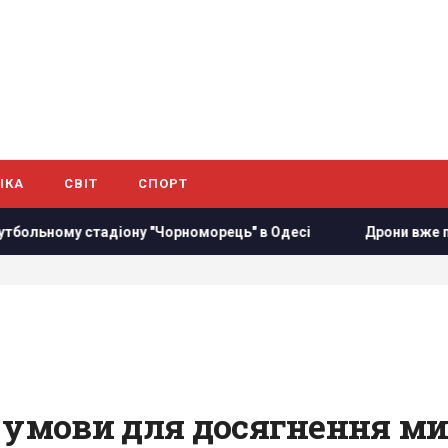
ІКА
СВІТ
СПОРТ
діону "Чорноморець" в Одесі
Дрони вже пів доби атакую
 умови для досягнення мирн