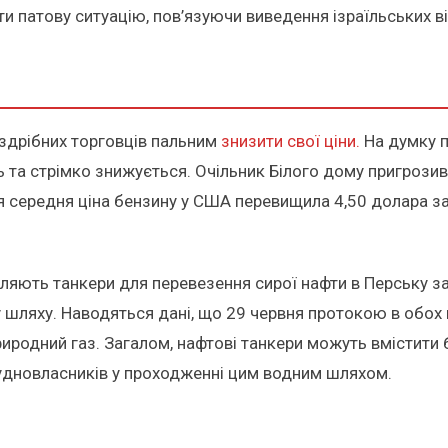
и патову ситуацію, пов’язуючи виведення ізраїльських в
здрібних торговців пальним
знизити свої ціни.
На думку п
ль та стрімко знижується. Очільник Білого дому пригроз
ня середня ціна бензину у США перевищила 4,50 долара з
вляють танкери для перевезення сирої нафти в Перську з
у шляху. Наводяться дані, що 29 червня протокою в обо
родний газ. Загалом, нафтові танкери можуть вмістити бли
судновласників у проходженні цим водним шляхом.