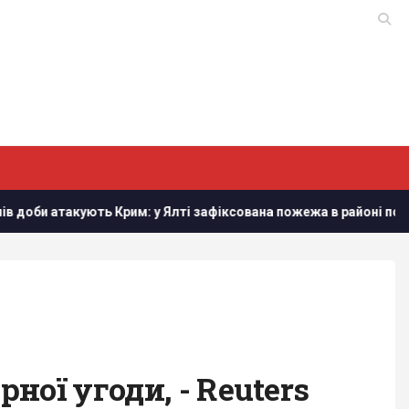
ть Крим: у Ялті зафіксована пожежа в районі порту
У чер
ої угоди, - Reuters