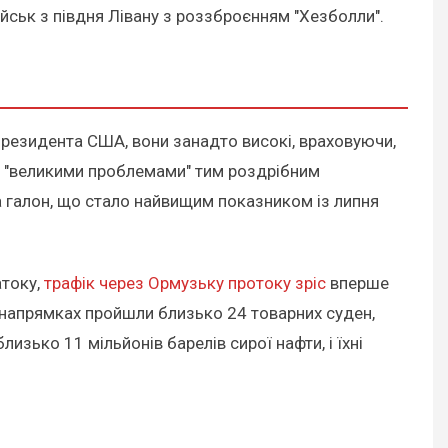
ійськ з півдня Лівану з роззброєнням "Хезболли".
резидента США, вони занадто високі, враховуючи,
ив "великими проблемами" тим роздрібним
а галон, що стало найвищим показником із липня
атоку,
трафік через Ормузьку протоку зріс
вперше
х напрямках пройшли близько 24 товарних суден,
зько 11 мільйонів барелів сирої нафти, і їхні