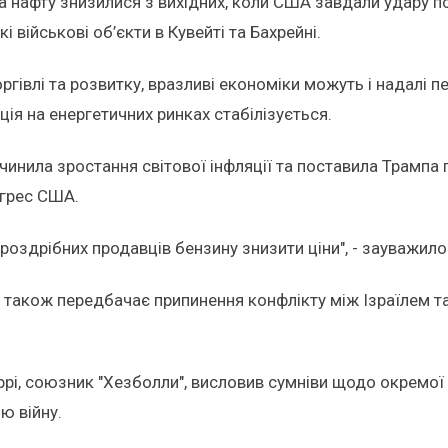
а нафту знизилися з вихідних, коли США завдали удару по
і військові об’єкти в Кувейті та Бахрейні.
ргівлі та розвитку, вразливі економіки можуть і надалі 
ція на енергетичних ринках стабілізується.
ичинила зростання світової інфляції та поставила Трампа
нгрес США.
 роздрібних продавців бензину знизити ціни", - зауважило
 також передбачає припинення конфлікту між Ізраїлем т
ррі, союзник "Хезболли", висловив сумніви щодо окремої 
ю війну.