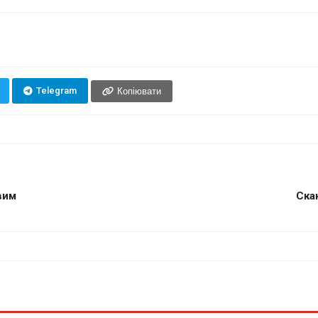
Telegram
Копіювати
вим
Ска