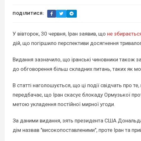
ПОДІЛИТИСЯ:
У вівторок, 30 червня, Іран заявив, що
не збирається
дій, що погіршило перспективи досягнення тривало
Видання зазначило, що іранські чиновники також за
до обговорення більш складних питань, таких як м
В статті наголошується, що ці події свідчать про 
передбачає, що Іран скасує блокаду Ормузької прот
метою укладення постійної мирної угоди.
За даними видання, зять президента США Дональда
дім назвав "високопоставленими", проте Іран та пр