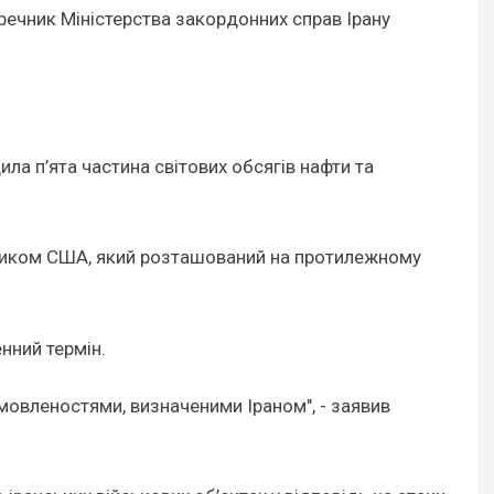
 речник Міністерства закордонних справ Ірану
ла п’ята частина світових обсягів нафти та
зником США, який розташований на протилежному
нний термін.
мовленостями, визначеними Іраном", - заявив