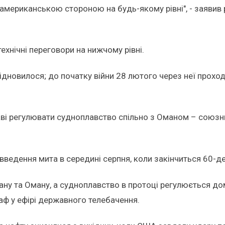
з американською стороною на будь-якому рівні", - заявив
ехнічні переговори на нижчому рівні.
новилося; до початку війни 28 лютого через неї проходи
раві регулювати судноплавство спільно з Оманом – сою
введення мита в середині серпня, коли закінчиться 60-де
ну та Оману, а судноплавство в протоці регулюється до
аф у ефірі державного телебачення.