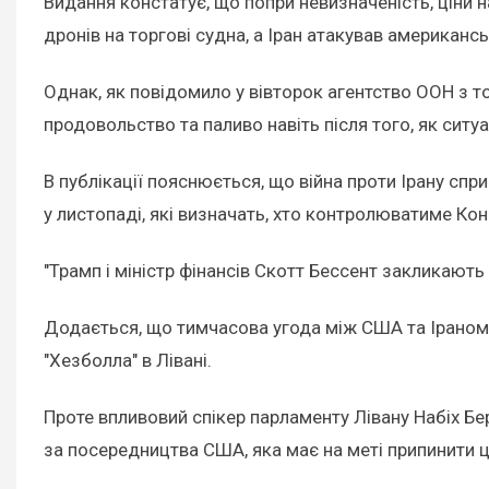
Видання констатує, що попри невизначеність, ціни н
дронів на торгові судна, а Іран атакував американськ
Однак, як повідомило у вівторок агентство ООН з то
продовольство та паливо навіть після того, як ситуа
В публікації пояснюється, що війна проти Ірану спр
у листопаді, які визначать, хто контролюватиме Ко
"Трамп і міністр фінансів Скотт Бессент закликають
Додається, що тимчасова угода між США та Іраном
"Хезболла" в Лівані.
Проте впливовий спікер парламенту Лівану Набіх Бе
за посередництва США, яка має на меті припинити ц