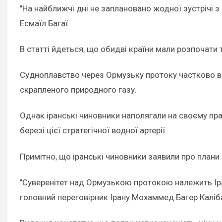
"На найближчі дні не заплановано жодної зустрічі 
Есмаїл Багаї.
В статті йдеться, що обидві країни мали розпочати т
Судноплавство через Ормузьку протоку частково від
скрапленого природного газу.
Однак іранські чиновники наполягали на своєму п
березі цієї стратегічної водної артерії.
Примітно, що іранські чиновники заявили про плани 
"Суверенітет над Ормузькою протокою належить Іра
головний переговірник Ірану Мохаммед Багер Каліб