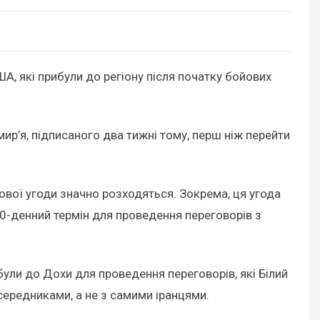
 які прибули до регіону після початку бойових
р’я, підписаного два тижні тому, перш ніж перейти
кової угоди значно розходяться. Зокрема, ця угода
60-денний термін для проведення переговорів з
ли до Дохи для проведення переговорів, які Білий
середниками, а не з самими іранцями.