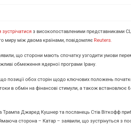
 зустрічатися
з високопоставленими представниками США,
го миру між двома країнами, повідомляє
Reuters.
явили, що сторони мають спочатку узгодити умови переми
ожливі обмеження ядерної програми Ірану.
те, що позиції обох сторін щодо ключових положень почат
оки в обмін на фінансові стимули, а також встановлює 
 Трампа Джаред Кушнер та посланець Стів Віткофф прибу
иймаюча сторона – Катар – заявили, що зустрінуться з по