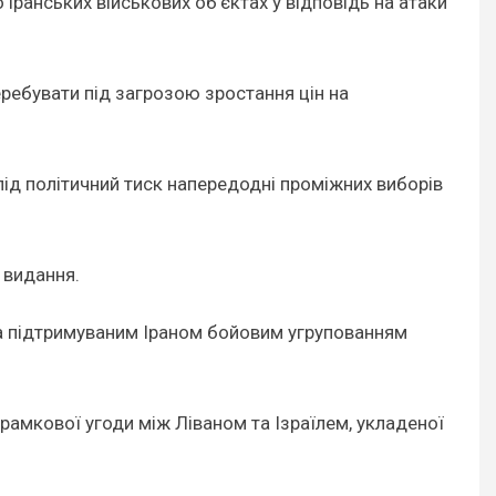
 іранських військових об’єктах у відповідь на атаки
перебувати під загрозою зростання цін на
 під політичний тиск напередодні проміжних виборів
 видання.
а підтримуваним Іраном бойовим угрупованням
рамкової угоди між Ліваном та Ізраїлем, укладеної