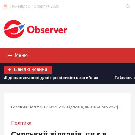
Понеділок, 10 серпня 2026
Меню
ШВИДКІ НОВИНИ
і про кількість загиблих
Тайвань показав під час військо
Головна
›
Політика
›
Сирський відповів, чи є в нього конфлікт з Федоровим
Політика
Сирський відповів, чи є в