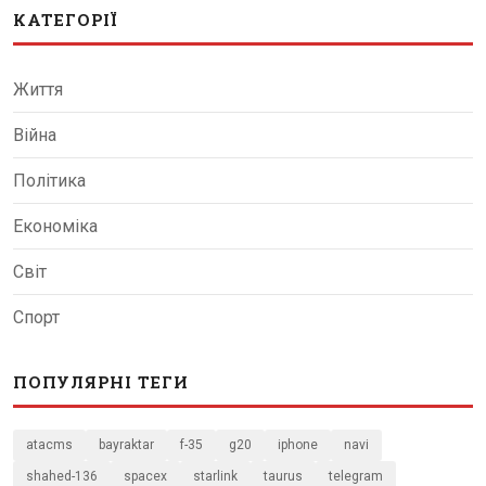
КАТЕГОРІЇ
Життя
Війна
Політика
Економіка
Світ
Спорт
ПОПУЛЯРНІ ТЕГИ
atacms
bayraktar
f-35
g20
iphone
navi
shahed-136
spacex
starlink
taurus
telegram