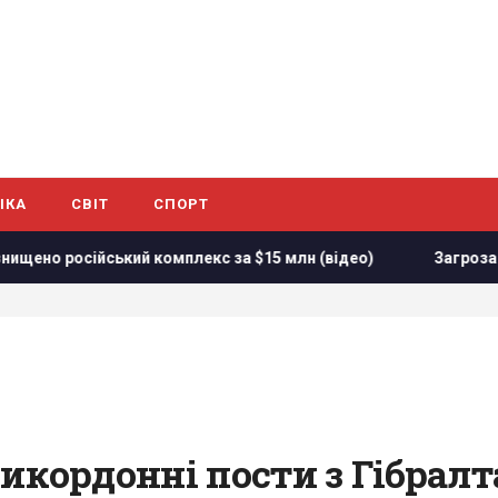
ІКА
СВІТ
СПОРТ
сійський комплекс за $15 млн (відео)
Загроза для Україн
икордонні пости з Гібрал