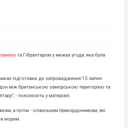
спанією
та Гібралтаром у межах угоди, яка була
рамках підготовки до запровадження 15 липня
ордон між британською заморською територією та
тару", - пояснюють у матеріалі.
икам, а потім - іспанським прикордонникам, які
ати морем.