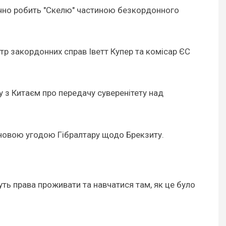
тично робить "Скелю" частиною безкордонного
тр закордонних справ Іветт Купер та комісар ЄС
у з Китаєм про передачу суверенітету над
з новою угодою Гібралтару щодо Брекзиту.
ть права проживати та навчатися там, як це було