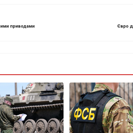
зними приводами
Євро д