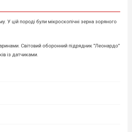
му. У цій породі були мікроскопічні зерна зоряного
тваринами. Світовий оборонний підрядник "Леонардо"
ків із датчиками.