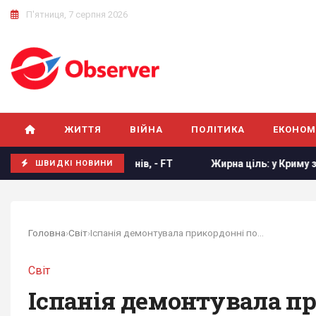
П'ятниця, 7 серпня 2026
ЖИТТЯ
ВІЙНА
ПОЛІТИКА
ЕКОНОМ
ймати нових членів, - FT
Жирна ціль: у Криму знищено ро
ШВИДКІ НОВИНИ
Головна
›
Світ
›
Іспанія демонтувала прикордонні пости з...
Світ
Іспанія демонтувала пр