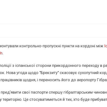
емонтували контрольно-пропускні пункти на кордоні між
І
ph
.
поліції з іспанської сторони прикордонного переходу в 
ок. Нова угода щодо "Брекзиту" скасовує сухопутний к
працівників щодня, і переносить його до аеропорту Гібрал
ь предʼявити свої паспорти спершу гібралтарським чиновн
ку територію. Це стосуватиметься й тих, хто буде прибув