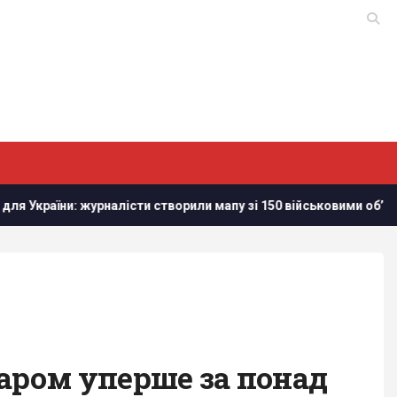
и: журналісти створили мапу зі 150 військовими обʼєктам в Біло
таром уперше за понад