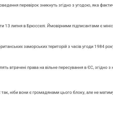
проведення перевірок зникнуть згідно з угодою, яка фак
ти 13 липня в Брюсселі. Ймовірними підписантами є мініс
ританських заморських територій з часів угоди 1984 рок
лять втрачені права на вільне пересування в ЄС, згідно 
ак, ніби вони є громадянами цього блоку, але не матиму