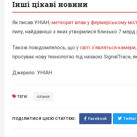
Інші цікаві новини
Як писав УНІАН,
метеорит впав у фермерському міс
пилу, найдавніші з яких утворилися близько 7 млрд
Також повідомлялось, що
у світі зʼявляться камери
просуває нову технологію під назвою SignalTrace, 
Джерело: УНІАН
ТЕГИ:
іспанія
ПОДІЛИТИСЯ ЦІЄЮ СТАТТЕЮ:
Facebook
Twitter