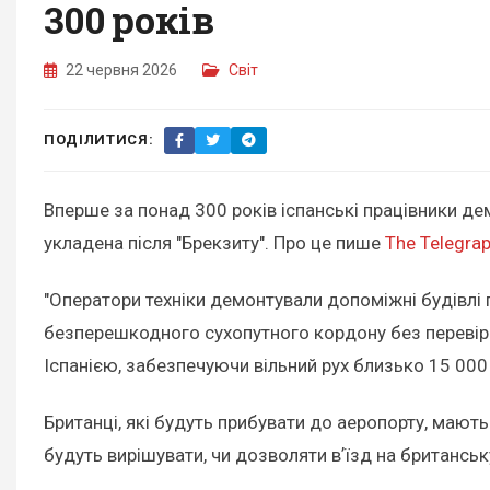
300 років
22 червня 2026
Світ
ПОДІЛИТИСЯ:
Вперше за понад 300 років іспанські працівники д
укладена після "Брекзиту". Про це пише
The Telegra
"Оператори техніки демонтували допоміжні будівлі 
безперешкодного сухопутного кордону без перевір
Іспанією, забезпечуючи вільний рух близько 15 000 
Британці, які будуть прибувати до аеропорту, мают
будуть вирішувати, чи дозволяти вʼїзд на британсь