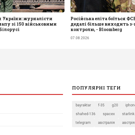
я України: журналісти
Російська еліта боїться ФСБ
апу зі 150 військовими
дедалі більше виходить з-
 Білорусі
контролю, - Bloomberg
07.08.2026
ПОПУЛЯРНІ ТЕГИ
bayraktar
f-35
g20
iphon
shahed-136
spacex
starlink
telegram
австралія
австрія