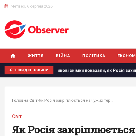
Четвер, 6 серпня 2026
ЖИТТЯ
ВІЙНА
ПОЛІТИКА
ЕКОНОМ
Нові супутникові знімки показали, як Росія захищає носії
ШВИДКІ НОВИНИ
Головна
›
Світ
›
Як Росія закріплюється на чужих територіях під...
Світ
Як Росія закріплюється