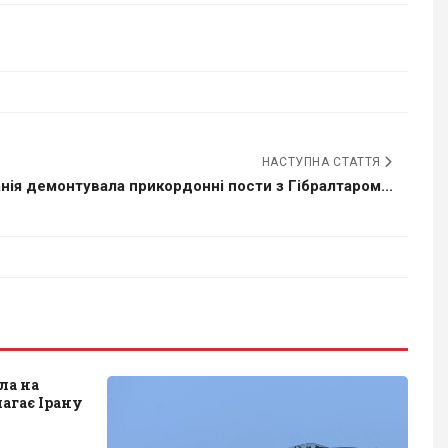
НАСТУПНА СТАТТЯ
анія демонтувала прикордонні пости з Гібралтаром...
ла на
магає Ірану