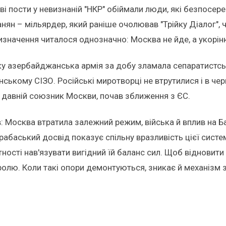
ові пости у невизнаній "НКР" обіймали люди, які безпосер
анян – мільярдер, який раніше очолював "Трійку Діалог",
изначення читалося однозначно: Москва не йде, а укорін
у азербайджанська армія за добу зламала сепаратистську
ському СІЗО. Російські миротворці не втрутилися і в чер
н, давній союзник Москви, почав зближення з ЄС.
 Москва втратила залежний режим, війська й вплив на Бак
арабаський досвід показує спільну вразливість цієї сист
атності нав'язувати вигідний їй баланс сил. Щоб відновит
олю. Коли такі опори демонтуються, зникає й механізм з