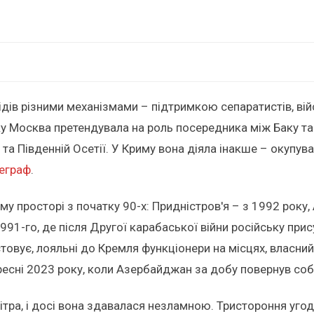
сідів різними механізмами – підтримкою сепаратистів, ві
ку Москва претендувала на роль посередника між Баку та
 та Південній Осетії. У Криму вона діяла інакше – окупув
еграф
.
 просторі з початку 90-х: Придністров'я – з 1992 року, А
991-го, де після Другої карабаської війни російську прис
овує, лояльні до Кремля функціонери на місцях, власний
ресні 2023 року, коли Азербайджан за добу повернув соб
бітра, і досі вона здавалася незламною. Тристороння у