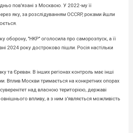
едньо пов'язані з Москвою. У 2022-му її
 через яку, за розслідуванням OCCRP, роками йшли
юється.
 оборону, "НКР" оголосила про саморозпуск, а її
вні 2024 року достроково пішли. Росія настільки
у та Єреван. В інших регіонах контроль має інші
еми. Вплив Москви тримається на конкретних опорах
и суверенітет над власною територією, державі
овнішнього впливу, а з ним з'являється можливість