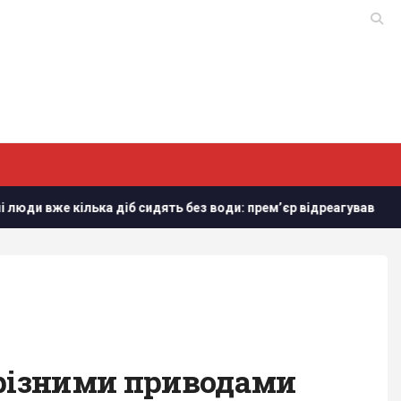
е кілька діб сидять без води: прем’єр відреагував
Дрон 
 різними приводами