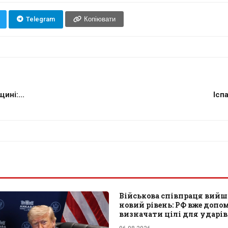
Telegram
Копіювати
ині:...
Ісп
Військова співпраця вийш
новий рівень: РФ вже допо
визначати цілі для ударів