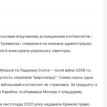
йськовим втручанням, розміщенням контингентів і
 Єреваном і спиралася на залежну адміністрацію;
ала й анексувала українську територію,
бхазія та Південна Осетія – після війни 2008-го,
утність закріпили "миротворці". Схема скрізь одна:
 військовий контингент як страховка. За тридцять із
і Карабах, позбавивши Москву її плацдарму.
года листопада 2020 року надавала Кремлю право