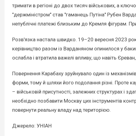
тримати в регіоні до двох тисяч військових, а ключ
"держміністром" став "гаманець Путіна" Рубен Вард
непублічні платежі близьким до Кремля фігурам. Пр
Розв'язка настала швидко. 19–20 вересня 2023 рок
керівництво разом із Варданяном опинилося у бакин
ослабла і втратила важелі впливу, що навіть Єрева
Повернення Карабаху зруйнувало один із механізмів:
форми, тому й шляхи його подолання різні. Проте к
– військовій присутності, залежних структурах і зд
необхідно позбавити Москву цих інструментів контр
повернути реальну владу над територією.
Джерело: УНІАН