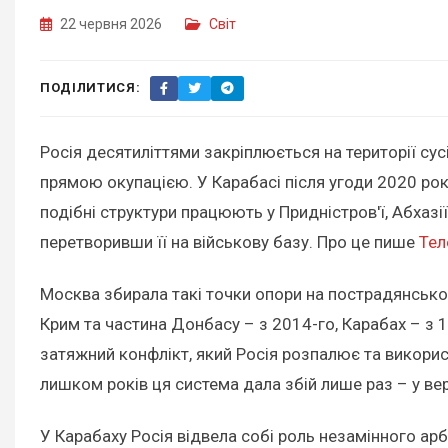
22 червня 2026
Світ
ПОДІЛИТИСЯ:
Росія десятиліттями закріплюється на території су
прямою окупацією. У Карабасі після угоди 2020 ро
подібні структури працюють у Придністров'ї, Абхазії
перетворивши її на військову базу. Про це пише
Тел
Москва збирала такі точки опори на пострадянському
Крим та частина Донбасу – з 2014-го, Карабах – з 1
затяжний конфлікт, який Росія розпалює та використ
лишком років ця система дала збій лише раз – у ве
У Карабаху Росія відвела собі роль незамінного ар