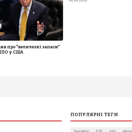
06.08.2026
ив про "величезні запаси"
 ППО у США
ПОПУЛЯРНІ ТЕГИ
bayraktar
f-35
g20
iphon