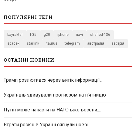
ПОПУЛЯРНІ ТЕГИ
bayraktar
f-35
g20
iphone
navi
shahed-136
spacex
starlink
taurus
telegram
австралія
австрія
ОСТАННІ НОВИНИ
Трамп розлютився через витік інформації...
Українців здивували прогнозом на п'ятницю
Путін може напасти на НАТО вже восени:...
Втрати росіян в Україні сягнули нової...