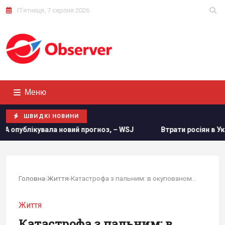
П'ятниця, 7 серпня 2026
Меню
ШВИДКІ НОВИНИ
 прогноз, – WSJ
Втрати росіян в Україні сягнули нової пс
Головна
›
Життя
›
Катастрофа з пальним: в окупованому Криму...
Життя
Катастрофа з пальним: в