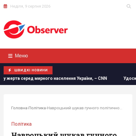
Неділя, 9 серпня 2026
Меню
ШВИДКІ НОВИНИ
селення України, – CNN
Удосконалені "Герані" ворога: екс
Головна
›
Політика
›
Навроцький шукав гучного політичного скандалу, - Кулеба
Політика
Навроцький шукав гучного