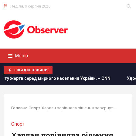
Неділя, 9 серпня 2026
Меню
ШВИДКІ НОВИНИ
населення України, – CNN
Удосконалені "Герані" ворога: е
Головна
›
Спорт
›
Харлан порівняла рішення повернути росіян до...
Спорт
Харлан порівняла рішення