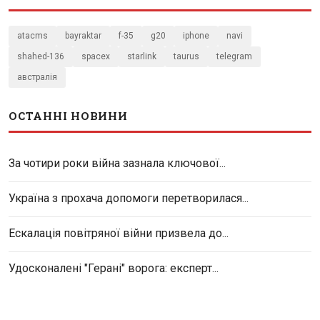
atacms
bayraktar
f-35
g20
iphone
navi
shahed-136
spacex
starlink
taurus
telegram
австралія
ОСТАННІ НОВИНИ
За чотири роки війна зазнала ключової...
Україна з прохача допомоги перетворилася...
Ескалація повітряної війни призвела до...
Удосконалені "Герані" ворога: експерт...