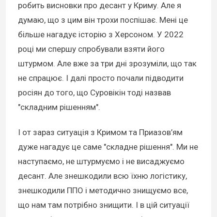
робить висновки про десант у Криму. Але я
думаю, що з цим він трохи поспішає. Мені це
більше нагадує історію з Херсоном. У 2022
році ми спершу спробували взяти його
штурмом. Але вже за три дні зрозуміли, що так
не спрацює. І далі просто почали підводити
росіян до того, що Суровікін тоді назвав
"складним рішенням".
І от зараз ситуація з Кримом та Приазов’ям
дуже нагадує це саме "складне рішення". Ми не
наступаємо, не штурмуємо і не висаджуємо
десант. Але знешкодили всю їхню логістику,
знешкодили ППО і методично знищуємо все,
що нам там потрібно знищити. І в цій ситуації