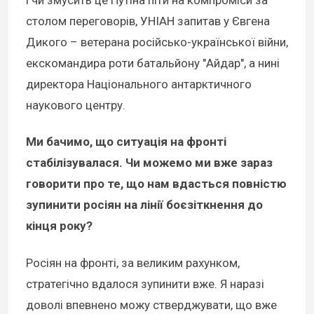
і чи змусить це Путіна піти на компроміси за
столом переговорів, УНІАН запитав у Євгена
Дикого – ветерана російсько-української війни,
екскомандира роти батальйону "Айдар", а нині
директора Національного антарктичного
наукового центру.
Ми бачимо, що ситуація на фронті
стабілізувалася. Чи можемо ми вже зараз
говорити про те, що нам вдасться повністю
зупинити росіян на лінії боєзіткнення до
кінця року?
Росіян на фронті, за великим рахунком,
стратегічно вдалося зупинити вже. Я наразі
доволі впевнено можу стверджувати, що вже