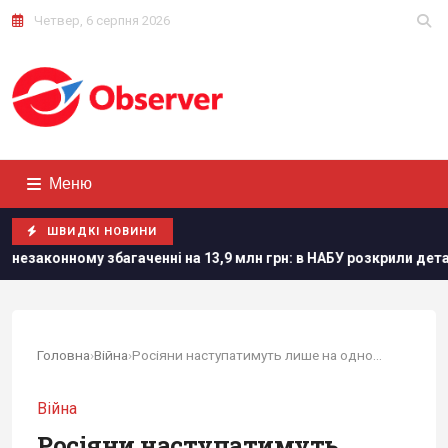
Четвер, 6 серпня 2026
Меню
ШВИДКІ НОВИНИ
У розкрили деталі
Колумбійські наркокартелі відправляют
Головна
›
Війна
›
Росіяни наступатимуть лише на одному напрямку,...
Війна
Росіяни наступатимуть