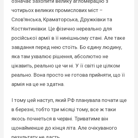
означає захопити велику агломерацію з
чотирьох великих промислових міст –
Слов'янська, Краматорська, Дружківки та
Костянтинівки. Це фізично нереально для
російської армії в її нинішньому стані. Але таке
завдання перед нею стоїть. Бо єдину людину,
яка там ухвалює рішення, абсолютно не
цікавить, реально це чи ні. У її світі це цілком
реально. Вона просто не готова прийняти, що її
армія на це не здатна.
І тому цей наступ, який РФ планувала почати ще
в березні, тобто три місяці тому, все ж таки
якось почнеться в червні. Триватиме він
щонайменше до кінця літа. Але очікуваного
результату не дасть.