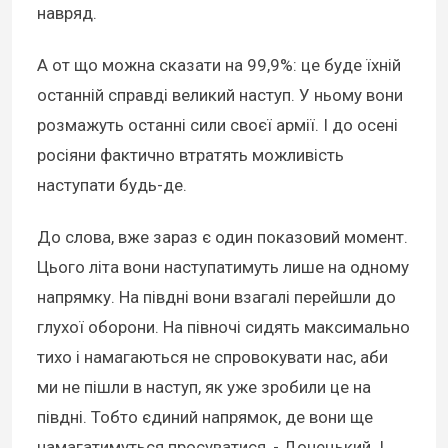
навряд.
А от що можна сказати на 99,9%: це буде їхній
останній справді великий наступ. У ньому вони
розмажуть останні сили своєї армії. І до осені
росіяни фактично втратять можливість
наступати будь-де.
До слова, вже зараз є один показовий момент.
Цього літа вони наступатимуть лише на одному
напрямку. На півдні вони взагалі перейшли до
глухої оборони. На півночі сидять максимально
тихо і намагаються не спровокувати нас, аби
ми не пішли в наступ, як уже зробили це на
півдні. Тобто єдиний напрямок, де вони ще
намагатимуться просуватися, - Донецький. І