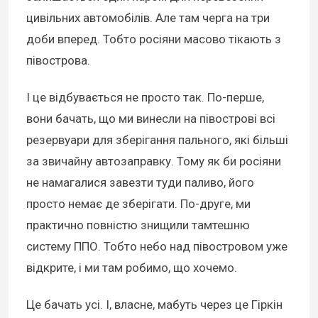
цивільних автомобілів. Але там черга на три
доби вперед. Тобто росіяни масово тікають з
півострова.
І це відбувається не просто так. По-перше,
вони бачать, що ми винесли на півострові всі
резервуари для зберігання пального, які більші
за звичайну автозаправку. Тому як би росіяни
не намагалися завезти туди паливо, його
просто немає де зберігати. По-друге, ми
практично повністю знищили тамтешню
систему ППО. Тобто небо над півостровом уже
відкрите, і ми там робимо, що хочемо.
Це бачать усі. І, власне, мабуть через це Гіркін