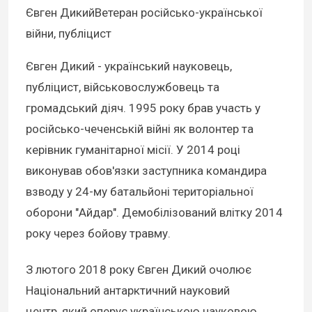
Євген ДикийВетеран російсько-української
війни, публіцист
Євген Дикий - український науковець,
публіцист, військовослужбовець та
громадський діяч. 1995 року брав участь у
російсько-чеченській війні як волонтер та
керівник гуманітарної місії. У 2014 році
виконував обов'язки заступника командира
взводу у 24-му батальйоні територіальної
оборони "Айдар". Демобілізований влітку 2014
року через бойову травму.
З лютого 2018 року Євген Дикий очолює
Національний антарктичний науковий
центр, який оперує українською науковою