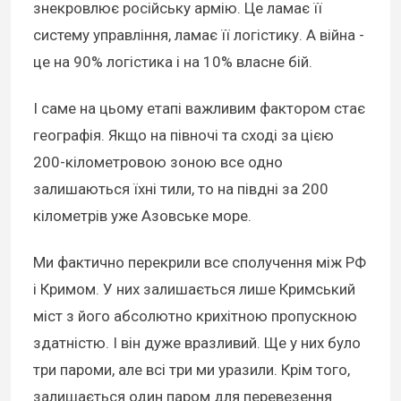
знекровлює російську армію. Це ламає її
систему управління, ламає її логістику. А війна -
це на 90% логістика і на 10% власне бій.
І саме на цьому етапі важливим фактором стає
географія. Якщо на півночі та сході за цією
200-кілометровою зоною все одно
залишаються їхні тили, то на півдні за 200
кілометрів уже Азовське море.
Ми фактично перекрили все сполучення між РФ
і Кримом. У них залишається лише Кримський
міст з його абсолютно крихітною пропускною
здатністю. І він дуже вразливий. Ще у них було
три пароми, але всі три ми уразили. Крім того,
залишається один паром для перевезення