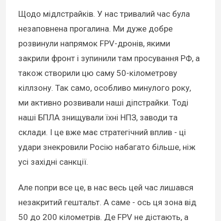
Щодо мідлстрайків. У нас тривалий час була
незаповнена прогалина. Ми дуже добре
розвинули напрямок FPV-дронів, якими
закрили фронт і зупинили там просування РФ, а
також створили цю саму 50-кілометрову
кіллзону. Так само, особливо минулого року,
ми активно розвивали наші діпстрайки. Тоді
наші БПЛА знищували їхні НПЗ, заводи та
склади. І це вже має стратегічний вплив - ці
удари знекровили Росію набагато більше, ніж
усі західні санкції.
Але попри все це, в нас весь цей час лишався
незакритий гештальт. А саме - ось ця зона від
50 до 200 кілометрів. Де FPV не дістають, а