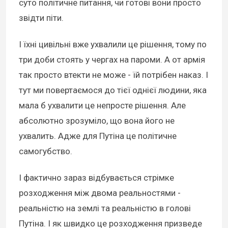
суто політичне питання, чи готові вони просто
звідти піти.
І їхні цивільні вже ухвалили це рішення, тому по
три доби стоять у чергах на пароми. А от армія
так просто втекти не може - їй потрібен наказ. І
тут ми повертаємося до тієї однієї людини, яка
мала б ухвалити це непросте рішення. Але
абсолютно зрозуміло, що вона його не
ухвалить. Адже для Путіна це політичне
самогубство.
І фактично зараз відбувається стрімке
розходження між двома реальностями -
реальністю на землі та реальністю в голові
Путіна. І як швидко це розходження призведе