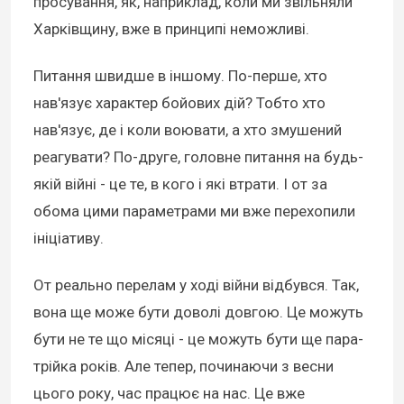
просування, як, наприклад, коли ми звільняли
Харківщину, вже в принципі неможливі.
Питання швидше в іншому. По-перше, хто
нав'язує характер бойових дій? Тобто хто
нав'язує, де і коли воювати, а хто змушений
реагувати? По-друге, головне питання на будь-
якій війні - це те, в кого і які втрати. І от за
обома цими параметрами ми вже перехопили
ініціативу.
От реально перелам у ході війни відбувся. Так,
вона ще може бути доволі довгою. Це можуть
бути не те що місяці - це можуть бути ще пара-
трійка років. Але тепер, починаючи з весни
цього року, час працює на нас. Це вже