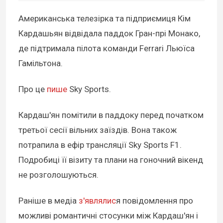
Американська телезірка та підприємиця Кім
Кардашьян відвідала паддок Гран-прі Монако,
де підтримала пілота команди Ferrari Льюїса
Гамільтона.
Про це
пише
Sky Sports.
Кардаш'ян помітили в паддоку перед початком
третьої сесії вільних заїздів. Вона також
потрапила в ефір трансляції Sky Sports F1.
Подробиці її візиту та плани на гоночний вікенд
не розголошуються.
Раніше в медіа
з'являлис
я повідомлення про
можливі романтичні стосунки між Кардаш'ян і