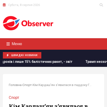
Субота, 8 серпня 2026
Меню
ШВИДКІ НОВИНИ
них ракет, - звіт
Трамп неохоче посилює тиск на РФ, але
Головна
›
Спорт
›
Кім Кардаш’ян з’явилася в паддоку Гран-прі...
Спорт
Кім Кардаш’ян з’явилася в