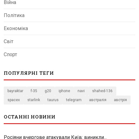
Війна
Політика
Економіка
Світ
Спорт
ПОПУЛЯРНІ ТЕГИ
bayraktar
f-35
g20
iphone
navi
shahed-136
spacex
starlink
taurus
telegram
австралія
австрія
ОСТАННІ НОВИНИ
Росіяни вчергове атакували Київ: виникли...