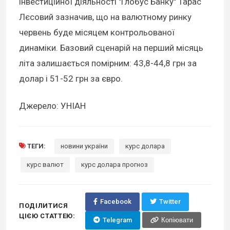
інвестиційної діяльності "Глобус Банку" Тарас
Лєсовий зазначив, що на валютному ринку
червень буде місяцем контрольованої
динаміки. Базовий сценарій на перший місяць
літа залишається помірним: 43,8-44,8 грн за
долар і 51-52 грн за євро.
Джерело: УНІАН
ТЕГИ:
новини україни
курс долара
курс валют
курс долара прогноз
Facebook
Twitter
ПОДІЛИТИСЯ
ЦІЄЮ СТАТТЕЮ:
Telegram
Копіювати