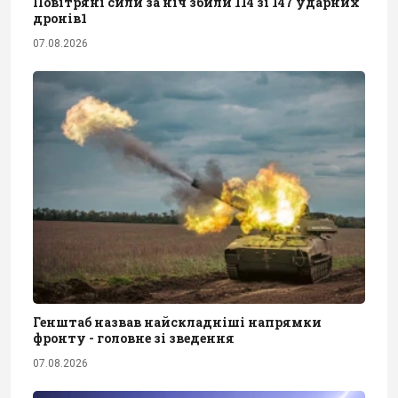
Повітряні сили за ніч збили 114 зі 147 ударних
дронів1
07.08.2026
Генштаб назвав найскладніші напрямки
фронту - головне зі зведення
07.08.2026