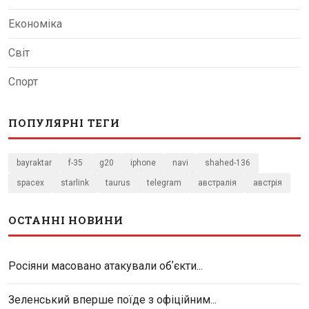
Економіка
Світ
Спорт
ПОПУЛЯРНІ ТЕГИ
bayraktar
f-35
g20
iphone
navi
shahed-136
spacex
starlink
taurus
telegram
австралія
австрія
ОСТАННІ НОВИНИ
Росіяни масовано атакували обʼєкти...
Зеленський вперше поїде з офіційним...