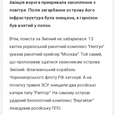
Авіація ворога прикривала захоплення з
повітря. Після загарбання острову його
інфраструктура була знищена, а гарнізон
був взятий у полон.
Втім, помста за Зміїний не забарилася. 13
квітня український ракетний комплекс "Нептун"
уразив ракетний крейсер "Москва". Той самий,
що пропонував здатися захисникам острова
Зміїний. Флагманський корабель
Чорноморського флоту РФ затонув. А на
початку травня ЗСУ знищили два російські
катери типу "Раптор". На самому острові
ударний безпілотний комплекс "Bayraktar"
ліквідував російську ППО.