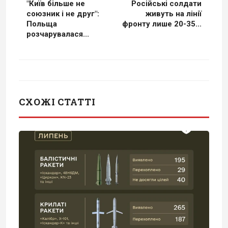
"Київ більше не
Російські солдати
союзник і не друг":
живуть на лінії
Польща
фронту лише 20-35...
розчарувалася...
СХОЖІ СТАТТІ