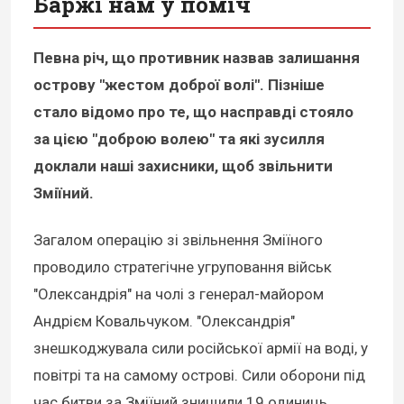
Баржі нам у поміч
Певна річ, що противник назвав залишання
острову "жестом доброї волі". Пізніше
стало відомо про те, що насправді стояло
за цією "доброю волею" та які зусилля
доклали наші захисники, щоб звільнити
Зміїний.
Загалом операцію зі звільнення Зміїного
проводило стратегічне угруповання військ
"Олександрія" на чолі з генерал-майором
Андрієм Ковальчуком. "Олександрія"
знешкоджувала сили російської армії на воді, у
повітрі та на самому острові. Сили оборони під
час битви за Зміїний знищили 19 одиниць