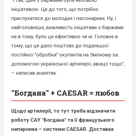
"І так, ідея з баржами була низовою
ініціативою. Це до того, що потрібно
прислухатися до молодих і пасіонарних. Ну, і
найголовніше, важливість ініціативи з баржами
не в тому, було це ефективно чи ні. Головне в
тому, що це дало поштовх до подальшої
постійної "обробки" окупантів на Зміїному за
допомогою української артилерії, авіації тощо",
– написав аналітик.
"Богдана" + CAESAR = любов
Щодо артилерії, то тут треба відзначити
роботу САУ "Богдана" та її французького
напарника – системи CAESAR. Доставка