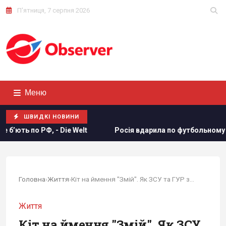
П'ятниця, 7 серпня 2026
Меню
ШВИДКІ НОВИНИ
дарила по футбольному стадіону "Чорноморець" в Одесі
Головна
›
Життя
›
Кіт на ймення "Змій". Як ЗСУ та ГУР звільняли...
Життя
Кіт на ймення "Змій". Як ЗСУ