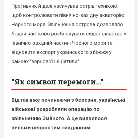
Противник й далі насичував острів технікою,
щоб контролювати північно-західну акваторію
Чорного моря. Звільнення острова дозволяло
бодай частково розблокувати судноплавство у
північно-західній частині Чорного моря та
відновити експорт українського збіжжя у
рамках "зернової ініціативи".
"Як символ перемоги…"
Відтак вже починаючи з березня, українські
військові розробляли операцію по
звільненню Зміїного. А це виявилося
вельми непростим завданням.