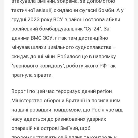
атакувала Зміїний, зокрема, за допомогою
тактичної авіації, скидаючи фугасні бомби. А у
грудні 2023 року ВСУ в районі острова збили
російський бомбардувальник "Су-24". За
даними ВМС ЗСУ, літак там дистанційно
мінував шляхи цивільного судноплавства –
скидав донні міни. Робилося це в напрямку
"зернового коридору", роботу якого РФ так
прагнула зірвати.
Ворог і по цей час тероризує даний регіон.
Міністерство оборони Британії із посиланням
на дані розвідки повідомляє, що Росія час від
часу вдається до ризикованих ударних
операцій на острові Зміїний, щоб
продемонструвати свій вплив та контроль у