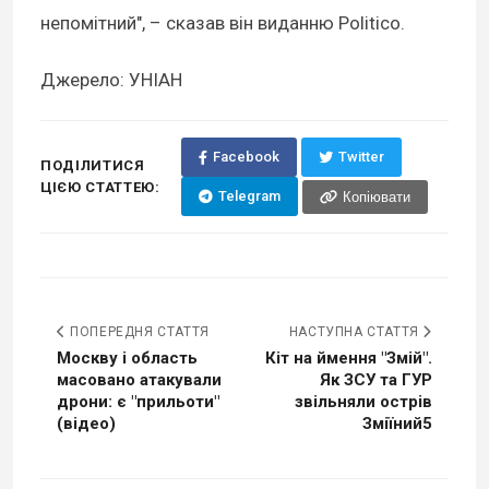
непомітний", – сказав він виданню Politico.
Джерело: УНІАН
Facebook
Twitter
ПОДІЛИТИСЯ
ЦІЄЮ СТАТТЕЮ:
Telegram
Копіювати
ПОПЕРЕДНЯ СТАТТЯ
НАСТУПНА СТАТТЯ
Москву і область
Кіт на ймення "Змій".
масовано атакували
Як ЗСУ та ГУР
дрони: є "прильоти"
звільняли острів
(відео)
Зміїний5