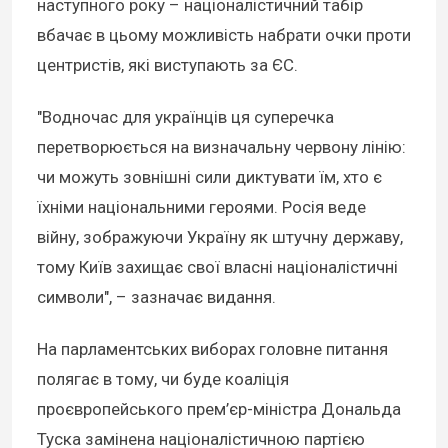
наступного року – націоналістичний табір
вбачає в цьому можливість набрати очки проти
центристів, які виступають за ЄС.
"Водночас для українців ця суперечка
перетворюється на визначальну червону лінію:
чи можуть зовнішні сили диктувати їм, хто є
їхніми національними героями. Росія веде
війну, зображуючи Україну як штучну державу,
тому Київ захищає свої власні націоналістичні
символи", – зазначає видання.
На парламентських виборах головне питання
полягає в тому, чи буде коаліція
проєвропейського прем’єр-міністра Дональда
Туска замінена націоналістичною партією