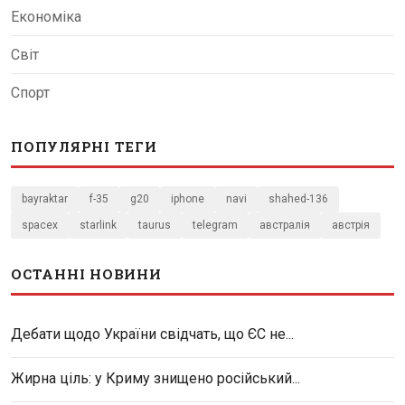
Економіка
Світ
Спорт
ПОПУЛЯРНІ ТЕГИ
bayraktar
f-35
g20
iphone
navi
shahed-136
spacex
starlink
taurus
telegram
австралія
австрія
ОСТАННІ НОВИНИ
Дебати щодо України свідчать, що ЄС не...
Жирна ціль: у Криму знищено російський...