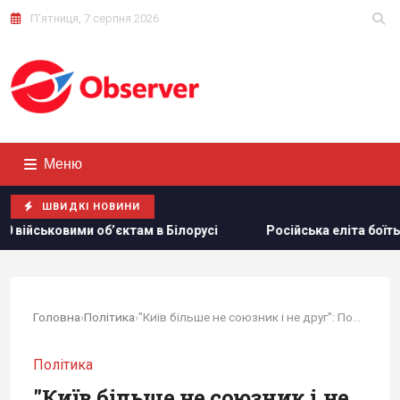
П'ятниця, 7 серпня 2026
Меню
ШВИДКІ НОВИНИ
там в Білорусі
Російська еліта боїться ФСБ, яка дедалі 
Головна
›
Політика
›
"Київ більше не союзник і не друг": Польща...
Політика
"Київ більше не союзник і не