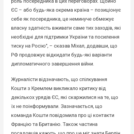
роль посередника в цих переговорах. Щойно
ЄС – або будь-яка окрема країна – позиціонує
себе як посередника, це неминуче обмежує
власну здатність вживати саме тих заходів, які
необхідні для підтримки України та посилення
тиску на Росію", – сказав Міхал, додавши, що
РФ продовжує відкидати будь-які варіанти
дипломатичного завершення війни.
Журналісти відзначають, що спілкування
Кошти з Кремлем викликало критику від
декількох урядів ЄС, які скаржилися на те, що
їх не поінформували. Зазначається, що
команда Кошти повідомила про ці контакти
Францію та Британію. Також частина
посадовців кажуть, що про це міг знати Берлін.