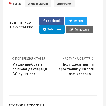
ТЕГИ:
війна в україні
євросоюз
Facebook
Twitter
ПОДІЛИТИСЯ
ЦІЄЮ СТАТТЕЮ:
Telegram
Копіювати
ПОПЕРЕДНЯ СТАТТЯ
НАСТУПНА СТАТТЯ
Мадяр прибрав зі
Після десятиліття
спільної декларації
зростання: у Європі
ЄС пункт про...
зафіксовано...
СХОЖІ СТАТТІ