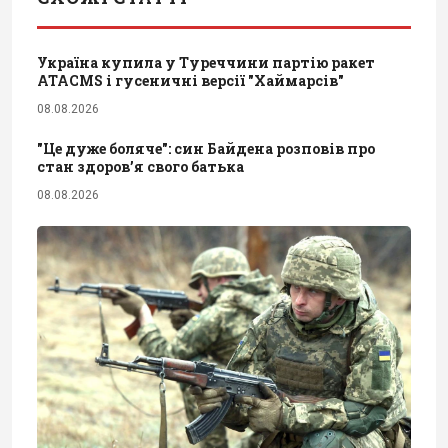
Україна купила у Туреччини партію ракет
ATACMS і гусеничні версії "Хаймарсів"
08.08.2026
"Це дуже боляче": син Байдена розповів про
стан здоров’я свого батька
08.08.2026