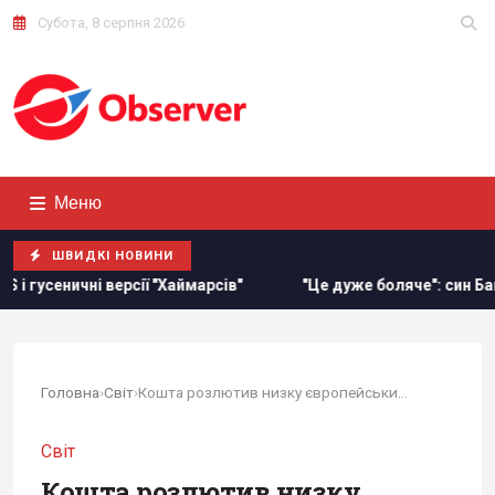
Субота, 8 серпня 2026
Меню
ШВИДКІ НОВИНИ
ії "Хаймарсів"
"Це дуже боляче": син Байдена розповів пр
Головна
›
Світ
›
Кошта розлютив низку європейських лідерів...
Світ
Кошта розлютив низку