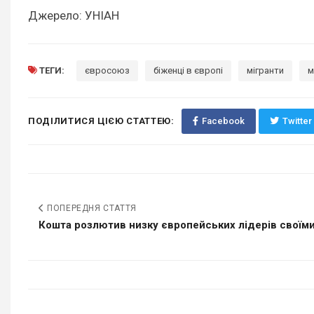
Джерело: УНІАН
ТЕГИ:
євросоюз
біженці в європі
мігранти
м
ПОДІЛИТИСЯ ЦІЄЮ СТАТТЕЮ:
Facebook
Twitter
ПОПЕРЕДНЯ СТАТТЯ
Кошта розлютив низку європейських лідерів своїми.