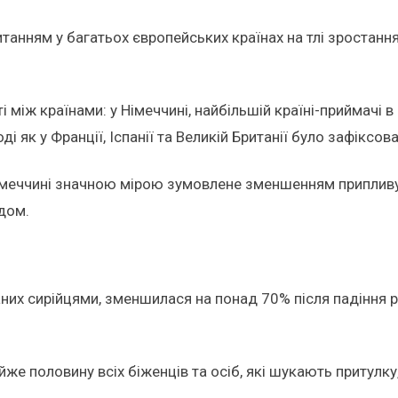
танням у багатьох європейських країнах на тлі зростання
 між країнами: у Німеччині, найбільшій країні-приймачі в 
тоді як у Франції, Іспанії та Великій Британії було зафіксов
Німеччині значною мірою зумовлене зменшенням припливу 
здом.
них сирійцями, зменшилася на понад 70% після падіння р
майже половину всіх біженців та осіб, які шукають притулк