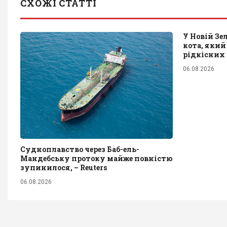
СХОЖІ СТАТТІ
У Новій Зе
кота, який
рідкісних
06.08.2026
Судноплавство через Баб-ель-
Мандебську протоку майже повністю
зупинилося, – Reuters
06.08.2026