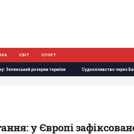
ІКА
СВІТ
СПОРТ
ський розкрив терміни
Судноплавство через Баб-ель-Ман
тання: у Європі зафіксова