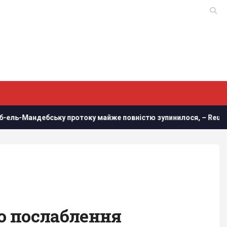
дебську протоку майже повністю зупинилося, – Reuters
но послаблення