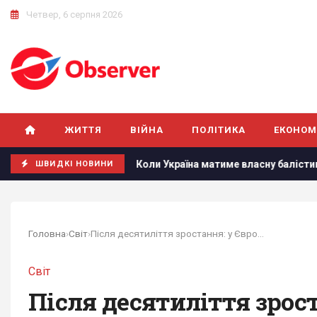
Четвер, 6 серпня 2026
ЖИТТЯ
ВІЙНА
ПОЛІТИКА
ЕКОНОМ
азу, - ЗМІ
Коли Україна матиме власну балістику: Зелен
ШВИДКІ НОВИНИ
Головна
›
Світ
›
Після десятиліття зростання: у Європі...
Світ
Після десятиліття зрос