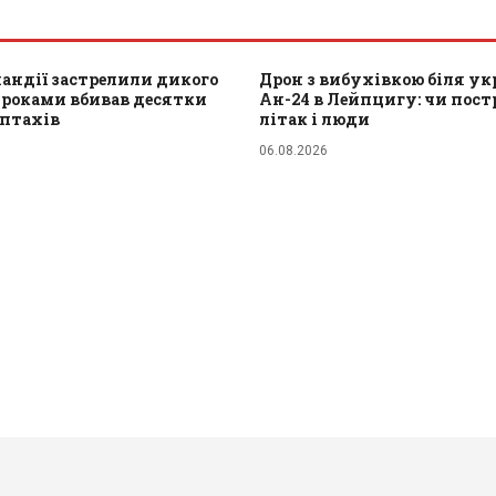
ландії застрелили дикого
Дрон з вибухівкою біля ук
 роками вбивав десятки
Ан-24 в Лейпцигу: чи пос
 птахів
літак і люди
06.08.2026