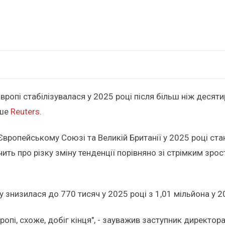
Європі стабілізувалася у 2025 році після більш ніж десят
ише
Reuters
.
 в Європейському Союзі та Великій Британії у 2025 році с
ить про різку зміну тенденції порівняно зі стрімким зрос
ку знизилася до 770 тисяч у 2025 році з 1,01 мільйона у 20
ропі, схоже, добіг кінця", - зауважив заступник директор