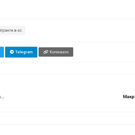
ігранти в єс
Telegram
Копіювати
..
Макро