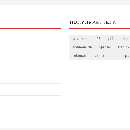
ПОПУЛЯРНІ ТЕГИ
bayraktar
f-35
g20
iphon
shahed-136
spacex
starlink
telegram
австралія
австрія