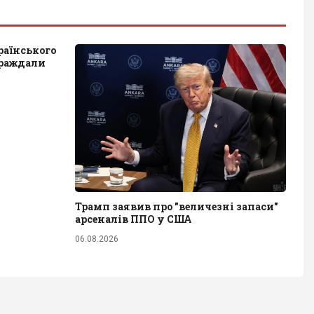
раїнського
траждали
Трамп заявив про "величезні запаси"
арсеналів ППО у США
06.08.2026