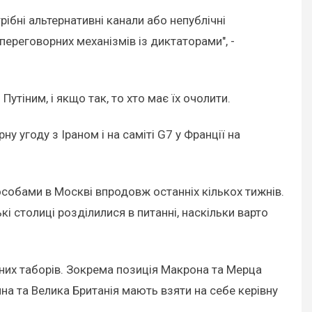
ібні альтернативні канали або непублічні
ереговорних механізмів із диктаторами", -
Путіним, і якщо так, то хто має їх очолити.
у угоду з Іраном і на саміті G7 у Франції на
 особами в Москві впродовж останніх кількох тижнів.
і столиці розділилися в питанні, наскільки варто
вних таборів. Зокрема позиція Макрона та Мерца
ина та Велика Британія мають взяти на себе керівну