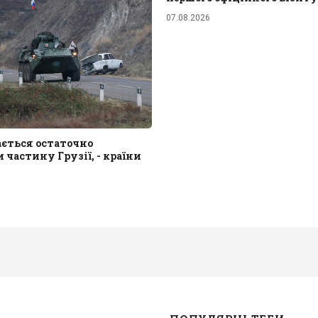
07.08.2026
ається остаточно
 частину Грузії, - країни