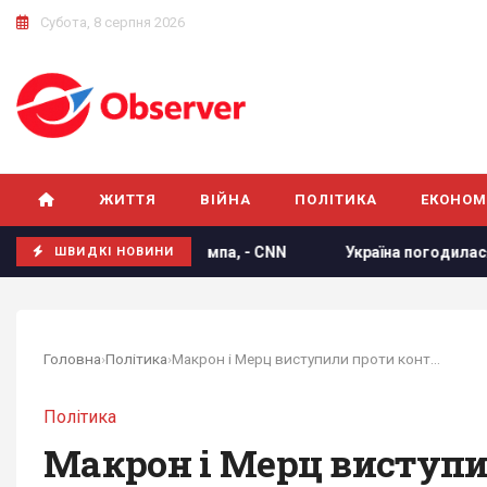
Субота, 8 серпня 2026
ЖИТТЯ
ВІЙНА
ПОЛІТИКА
ЕКОНОМ
ити Трампа, - CNN
Україна погодилася не атакувати нерос
ШВИДКІ НОВИНИ
Головна
›
Політика
›
Макрон і Мерц виступили проти контактів з...
Політика
Макрон і Мерц виступил