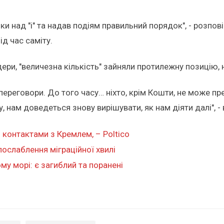
ки над "і" та надав подіям правильний порядок", - розп
д час саміту.
ідери, "величезна кількість" зайняли протилежну позиці
 переговори. До того часу… ніхто, крім Кошти, не може п
, нам доведеться знову вирішувати, як нам діяти далі", -
 контактами з Кремлем, – Poltico
послаблення міграційної хвилі
му морі: є загиблий та поранені