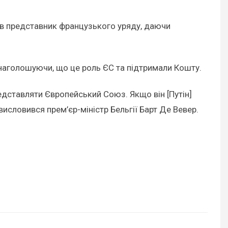
овів представник французького уряду, даючи
ю, наголошуючи, що це роль ЄС та підтримали Кошту.
редставляти Європейський Союз. Якщо він [Путін]
 висловився прем’єр-міністр Бельгії Барт Де Вевер.