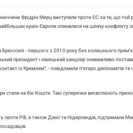
імеччини Фрідріх Мерц виступили проти ЄС за те, що той
найбільших країн Європи опинилися на шляху конфлікту 
 в Брюсселі - першого з 2010 року без колишнього прем’
ький президент і німецький канцлер зневажливо постави
и контакт із Кремлем", - повідомили п’ятеро дипломатів т
ери стали на бік Кошти. Такі суперечки висвітлюють при
ь проти РФ, а також Данії та Нідерландів, підтримали Мак
посадовців.