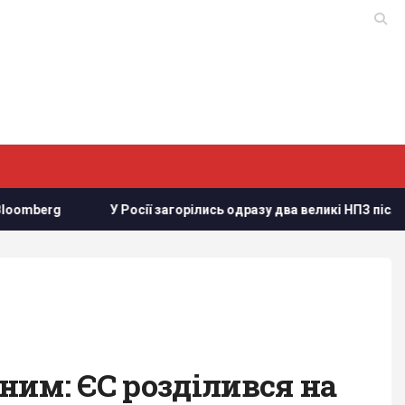
осії загорілись одразу два великі НПЗ після атаки українських д
ним: ЄС розділився на