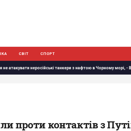
ІКА
СВІТ
СПОРТ
ійські танкери з нафтою в Чорному морі, - Bloomberg
У Р
и проти контактів з Путі