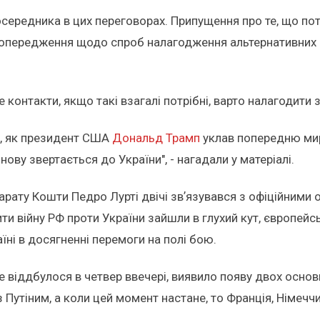
ередника в цих переговорах. Припущення про те, що потр
 попередження щодо спроб налагодження альтернативних п
контакти, якщо такі взагалі потрібні, варто налагодити з 
о, як президент США
Дональд Трамп
уклав попередню мирн
ову звертається до України", - нагадали у матеріалі.
арату Кошти Педро Лурті двічі звʼязувався з офіційними
 війну РФ проти України зайшли в глухий кут, європейськ
ні в досягненні перемоги на полі бою.
е віддбулося в четвер ввечері, виявило появу двох осно
з Путіним, а коли цей момент настане, то Франція, Німечч