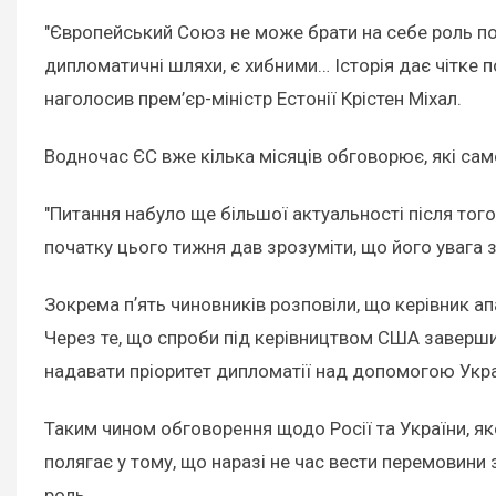
"Європейський Союз не може брати на себе роль пос
дипломатичні шляхи, є хибними… Історія дає чітке
наголосив прем’єр-міністр Естонії Крістен Міхал.
Водночас ЄС вже кілька місяців обговорює, які саме 
"Питання набуло ще більшої актуальності після тог
початку цього тижня дав зрозуміти, що його увага зн
Зокрема пʼять чиновників розповіли, що керівник ап
Через те, що спроби під керівництвом США завершити
надавати пріоритет дипломатії над допомогою Украї
Таким чином обговорення щодо Росії та України, як
полягає у тому, що наразі не час вести перемовини 
роль.