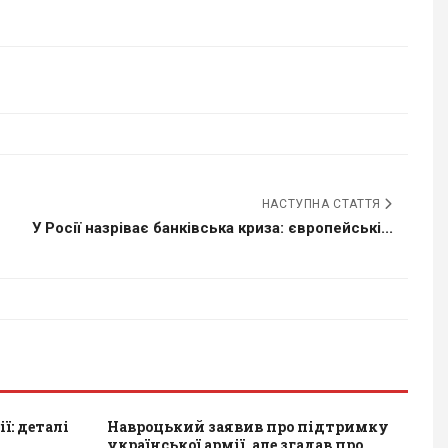
НАСТУПНА СТАТТЯ
У Росії назріває банківська криза: європейські...
ї: деталі
Навроцький заявив про підтримку
української армії, але згадав про