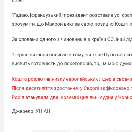
"Гадаю, [французький] президент розставив усі крап
зрозуміти, що Макрон виклав свою позицію Кошті пі
За словами одного з чиновників з країни ЄС, інші л
"Перше питання полягає в тому, чи хоче Путін вести
виявить готовність до переговорів, то, на мою думку
Кошта розлютив низку європейських лідерів своїми
Після десятиліття зростання: у Європі зафіксовано 
Росія атакувала два іноземні цивільні судна у Чорно
Джерело: УНІАН