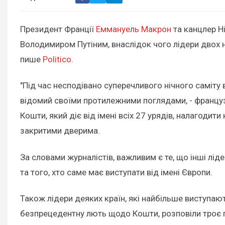
Президент Франції
Еммануель Макрон
та канцлер Н
Володимиром Путіним, внаслідок чого лідери двох 
пише
Politico
.
"Під час несподівано суперечливого нічного саміту
відомий своїми протилежними поглядами, - француз
Кошти, який діє від імені всіх 27 урядів, налагодит
закритими дверима.
За словами журналістів, важливим є те, що інші лід
та того, хто саме має виступати від імені Європи.
Також лідери деяких країн, які найбільше виступают
безпрецедентну лють щодо Кошти, розповіли троє 