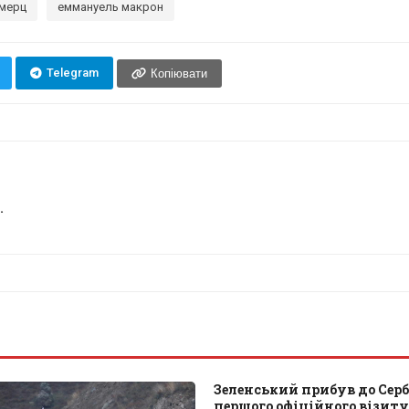
 мерц
еммануель макрон
Telegram
Копіювати
.
Зеленський прибув до Сербі
першого офіційного візиту