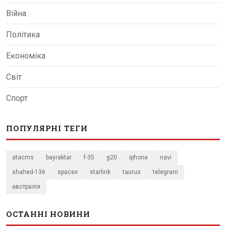
Війна
Політика
Економіка
Світ
Спорт
ПОПУЛЯРНІ ТЕГИ
atacms
bayraktar
f-35
g20
iphone
navi
shahed-136
spacex
starlink
taurus
telegram
австралія
ОСТАННІ НОВИНИ