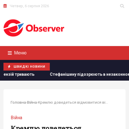
Четвер, 6 серпня 2026
Меню
ШВИДКІ НОВИНИ
ішину підозрюють в незаконному збагаченні на 13,9 млн грн: в
Головна
›
Війна
›
Кремлю доведеться відмовитися від планів...
Війна
Кремлю доведеться