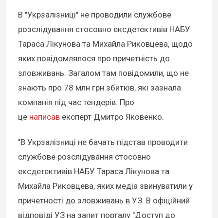
В "Укрзалізниці" не проводили службове
розслідування стосовно ексдетективів НАБУ
Тараса Лікунова та Михайла Риковцева, щодо
яких повідомлялося про причетність до
зловживань. Загалом там повідомили, що не
знають про 78 млн грн збитків, які зазнала
компанія під час тендерів. Про
це
написав
експерт Дмитро Яковенко.
"В Укрзалізниці не бачать підстав проводити
службове розслідування стосовно
ексдетективів НАБУ Тараса Лікунова та
Михайла Риковцева, яких медіа звинуватили у
причетності до зловживань в УЗ. В офіційний
відповіді УЗ на запит порталу "Доступ до