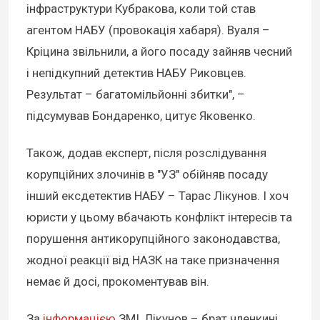
інфраструктури Кубракова, коли той став
агентом НАБУ (провокація хабаря). Вуаля –
Кріцина звільнили, а його посаду зайняв чесний
і непідкупний детектив НАБУ Риковцев.
Результат – багатомільйонні збитки", –
підсумував Бондаренко, цитує Яковенко.
Також, додав експерт, після розслідування
корупційних злочинів в "УЗ" обійняв посаду
інший ексдетектив НАБУ – Тарас Лікунов. І хоч
юристи у цьому вбачають конфлікт інтересів та
порушення антикорупційного законодавства,
жодної реакції від НАЗК на таке призначення
немає й досі, прокоментував він.
За
інформацією
ЗМІ, Лікунов – брат членкині