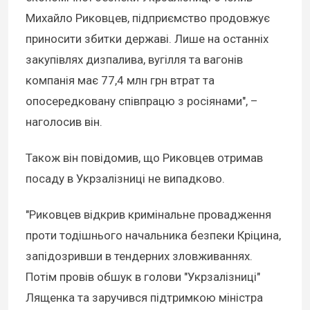
Михайло Риковцев, підприємство продовжує
приносити збитки державі. Лише на останніх
закупівлях дизпалива, вугілля та вагонів
компанія має 77,4 млн грн втрат та
опосередковану співпрацю з росіянами", –
наголосив він.
Також він повідомив, що Риковцев отримав
посаду в Укрзалізниці не випадково.
"Риковцев відкрив кримінальне провадження
проти тодішнього начальника безпеки Кріцина,
запідозривши в тендерних зловживаннях.
Потім провів обшук в голови "Укрзалізниці"
Лященка та заручився підтримкою міністра