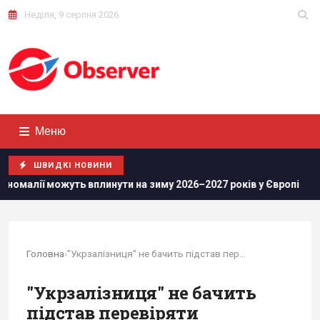
Неділя, 9 серпня 2026
Меню
ШВИДКІ НОВИНИ
жуть вплинути на зиму 2026–2027 років у Європі
Росіяни п
Головна
›
"Укрзалізниця" не бачить підстав перевіряти...
"Укрзалізниця" не бачить
підстав перевіряти