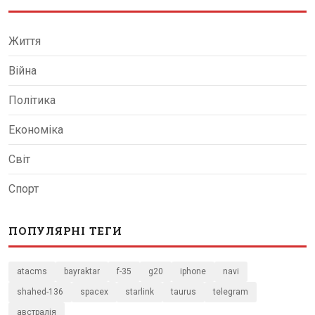
Життя
Війна
Політика
Економіка
Світ
Спорт
ПОПУЛЯРНІ ТЕГИ
atacms
bayraktar
f-35
g20
iphone
navi
shahed-136
spacex
starlink
taurus
telegram
австралія