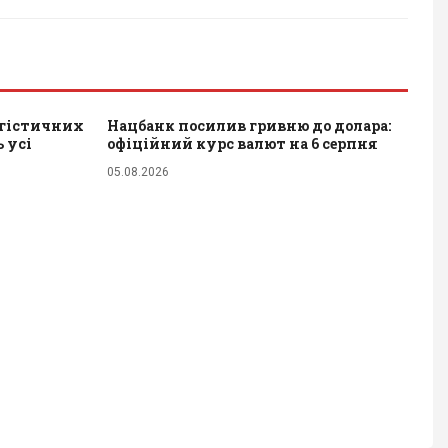
огістичних
Нацбанк посилив гривню до долара:
 усі
офіційний курс валют на 6 серпня
05.08.2026