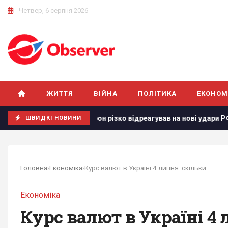
Четвер, 6 серпня 2026
ЖИТТЯ
ВІЙНА
ПОЛІТИКА
ЕКОНОМ
Макрон різко відреагував на нові удари РФ по Києву
Ш
ШВИДКІ НОВИНИ
Головна
›
Економіка
›
Курс валют в Україні 4 липня: скільки коштують...
Економіка
Курс валют в Україні 4 