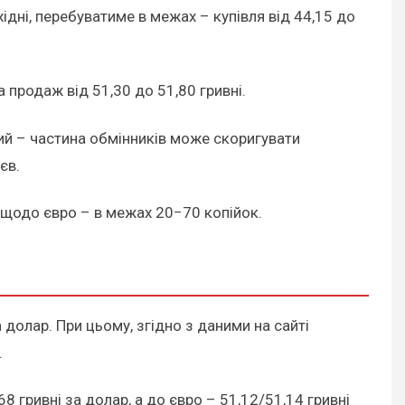
хідні, перебуватиме в межах – купівля від 44,15 до
 продаж від 51,30 до 51,80 гривні.
тний – частина обмінників може скоригувати
єв.
 щодо євро – в межах 20−70 копійок.
а долар. При цьому, згідно з даними на сайті
.
 гривні за долар, а до євро – 51,12/51,14 гривні