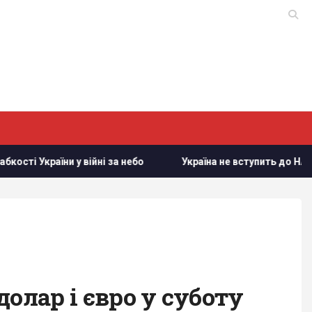
йні за небо
Україна не вступить до НАТО, але це не пораз
олар і євро у суботу