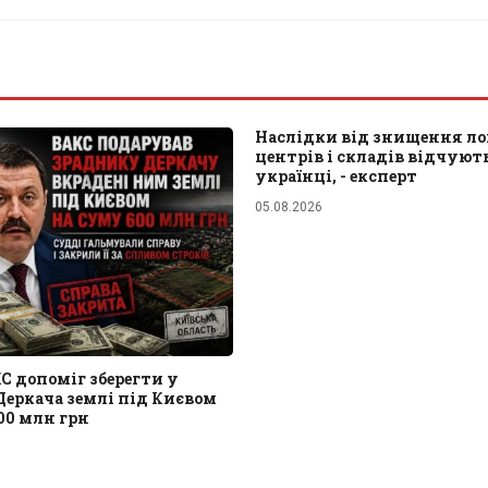
Наслідки від знищення л
центрів і складів відчують
українці, - експерт
05.08.2026
 допоміг зберегти у
Деркача землі під Києвом
00 млн грн