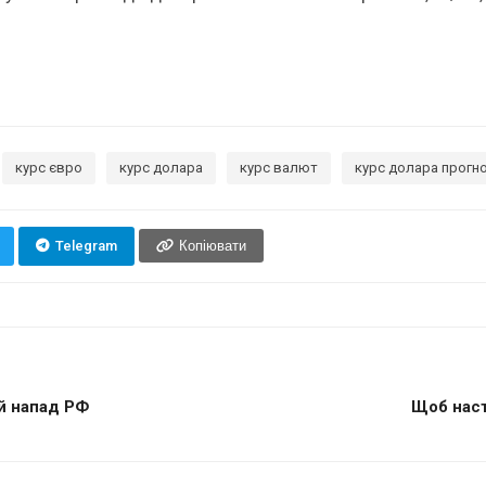
курс євро
курс долара
курс валют
курс долара прогн
Telegram
Копіювати
й напад РФ
Щоб наст