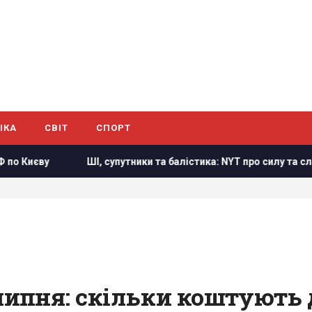
ІКА
СВІТ
СПОРТ
І, супутники та балістика: NYT про силу та слабкості України у ві
липня: скільки коштують д