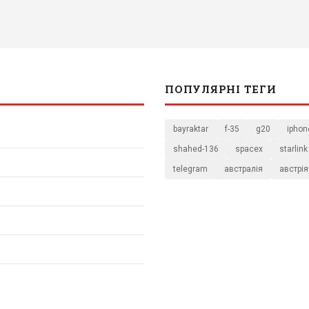
ПОПУЛЯРНІ ТЕГИ
bayraktar
f-35
g20
iphon
shahed-136
spacex
starlink
telegram
австралія
австрія