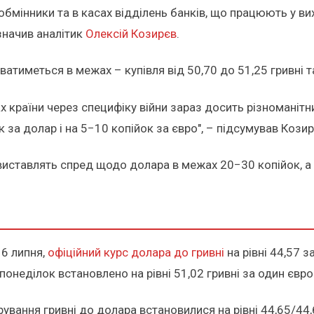
 обмінники та в касах відділень банків, що працюють у ви
азначив аналітик
Олексій Козирєв
.
атиметься в межах – купівля від 50,70 до 51,25 гривні та
онах країни через специфіку війни зараз досить різномані
за долар і на 5−10 копійок за євро", – підсумував Козир
 виставлять спред щодо долара в межах 20−30 копійок, а
 6 липня,
офіційний курс долара до гривні
на рівні 44,57 з
понеділок встановлено на рівні 51,02 гривні за один євро
ання гривні до долара встановилися на рівні 44,65/44,68