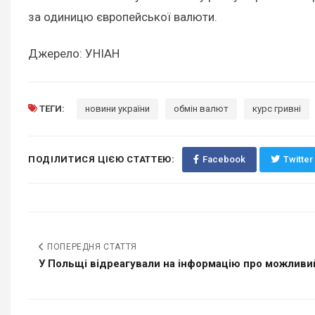
за одиницю європейської валюти.
Джерело: УНІАН
ТЕГИ:
новини україни
обмін валют
курс гривні
ПОДІЛИТИСЯ ЦІЄЮ СТАТТЕЮ:
Facebook
Twitter
ПОПЕРЕДНЯ СТАТТЯ
У Польщі відреагували на інформацію про можливи